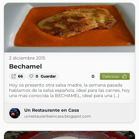
2 diciembre 2015
Bechamel
0
66
0
Guardar
Delicioso
Hoy os presento otra salsa madre, la semana pasada
hablamos de la salsa española, ideal para las carnes, hoy
una mas conocida la BECHAMEL, ideal para una (...)
Un Restaurante en Casa
unrestauranteencasa.blogspot.com