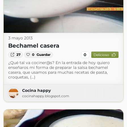
3 mayo 2013
Bechamel casera
0
27
0
Guardar
Delicioso
¿Qué tal va cociner@s? En la entrada de hoy quiero
enseñaros mi forma de preparar la salsa bechamel
casera, que usamos para muchas recetas de pasta,
croquetas, (...)
Cocina happy
cocinahappy.blogspot.com