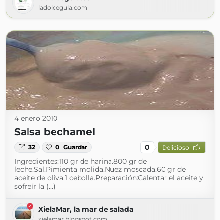
ladolcegula.com
4 enero 2010
Salsa bechamel
0
32
0
Guardar
Delicioso
Ingredientes:110 gr de harina.800 gr de
leche.Sal.Pimienta molida.Nuez moscada.60 gr de
aceite de oliva.1 cebolla.Preparación:Calentar el aceite y
sofreír la (...)
XielaMar, la mar de salada
xielamar.blogspot.com