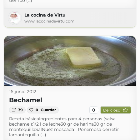
tiempo (...)
La cocina de Virtu
www.lacocinadevirtu.com
16 junio 2012
Bechamel
0
39
0
Guardar
Delicioso
Receta básicaIngredientes para 4 personas (salsa
bechamel):1/2 l de leche30 gr de harina30 gr de
mantequillaSalNuez moscada1. Ponemosa derretir
lamantequilla (...)