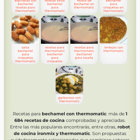
espinacas con
recetas salsa
receta de
bechamel
bechamel
bechamel
bechamel en
para
recetas para
para
thermomatic
croquetas en
thermomatic
thermomatic
thermomatic
salsa
recetas para
recetas para
lentejas con
bechamel
thermomatic
thermomatic
thermomatic
para
bechamel
bechamel
croquetas
para
para lasaña
thermomatic
croquetas
garbanzos con
thermomatic
Recetas para
bechamel con thermomatic
: más de
1
684
recetas de cocina
comprobadas y apreciadas.
Entre las más populares encontrarás, entre otras,
robot
de cocina ironmix y thermomatic
. Son propuestas