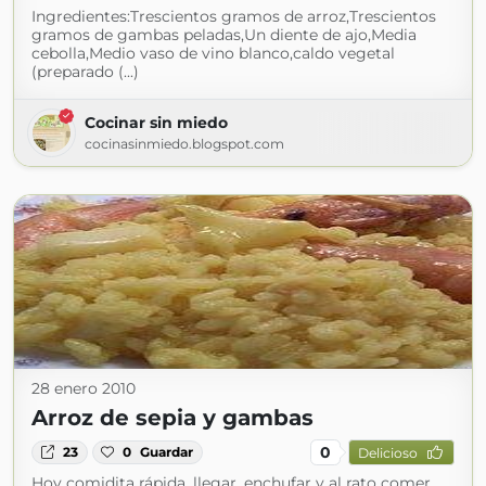
Ingredientes:Trescientos gramos de arroz,Trescientos
gramos de gambas peladas,Un diente de ajo,Media
cebolla,Medio vaso de vino blanco,caldo vegetal
(preparado (...)
Cocinar sin miedo
cocinasinmiedo.blogspot.com
28 enero 2010
Arroz de sepia y gambas
0
23
0
Guardar
Delicioso
Hoy comidita rápida, llegar, enchufar y al rato comer,