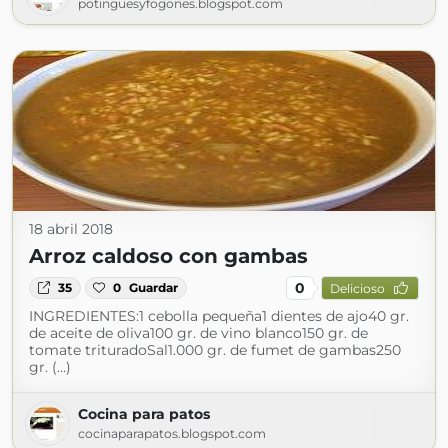
potinguesyfogones.blogspot.com
18 abril 2018
Arroz caldoso con gambas
0
35
0
Guardar
Delicioso
INGREDIENTES:1 cebolla pequeña1 dientes de ajo40 gr.
de aceite de oliva100 gr. de vino blanco150 gr. de
tomate trituradoSal1.000 gr. de fumet de gambas250
gr. (...)
Cocina para patos
cocinaparapatos.blogspot.com