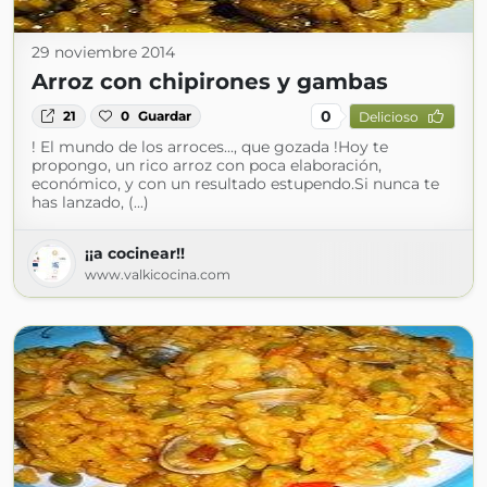
29 noviembre 2014
Arroz con chipirones y gambas
0
21
0
Guardar
Delicioso
! El mundo de los arroces..., que gozada !Hoy te
propongo, un rico arroz con poca elaboración,
económico, y con un resultado estupendo.Si nunca te
has lanzado, (...)
¡¡a cocinear!!
www.valkicocina.com