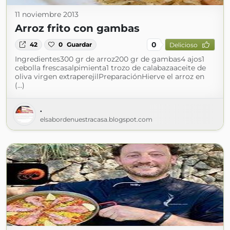
11 noviembre 2013
Arroz frito con gambas
0
42
0
Guardar
Delicioso
Ingredientes300 gr de arroz200 gr de gambas4 ajos1
cebolla frescasalpimienta1 trozo de calabazaaceite de
oliva virgen extraperejilPreparaciónHierve el arroz en
(...)
.
elsabordenuestracasa.blogspot.com