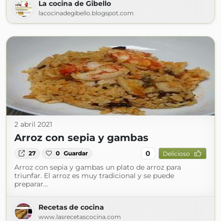
La cocina de Gibello
lacocinadegibello.blogspot.com
2 abril 2021
Arroz con sepia y gambas
0
27
0
Guardar
Delicioso
Arroz con sepia y gambas un plato de arroz para
triunfar. El arroz es muy tradicional y se puede
preparar...
Recetas de cocina
www.lasrecetascocina.com