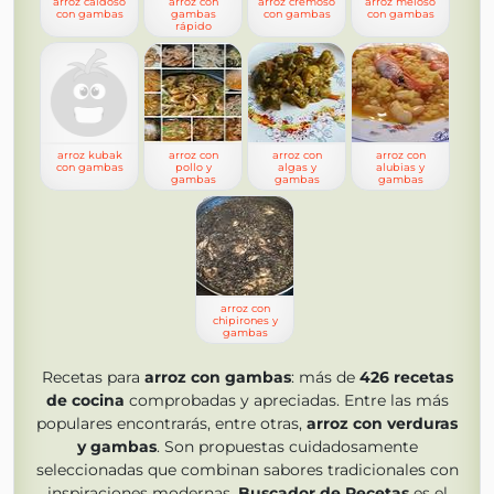
arroz caldoso
arroz con
arroz cremoso
arroz meloso
con gambas
gambas
con gambas
con gambas
rápido
arroz kubak
arroz con
arroz con
arroz con
con gambas
pollo y
algas y
alubias y
gambas
gambas
gambas
arroz con
chipirones y
gambas
Recetas para
arroz con gambas
: más de
426
recetas
de cocina
comprobadas y apreciadas. Entre las más
populares encontrarás, entre otras,
arroz con verduras
y gambas
. Son propuestas cuidadosamente
seleccionadas que combinan sabores tradicionales con
inspiraciones modernas.
Buscador de Recetas
es el