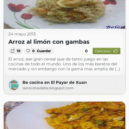
24 mayo 2013
Arroz al limón con gambas
0
19
0
Guardar
Delicioso
El arroz, ese gran cereal que da tanto juego en las
cocinas de todo el mundo. Uno de los más baratos del
mercado y sin embargo con la gama mas amplia de (...)
Be cocina en El Payar de Xuan
lasrecetasdebe.blogspot.com