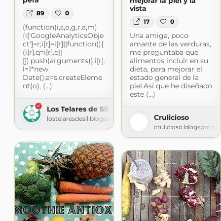
pera
mejorar la piel y la
vista
89
0
17
0
(function(i,s,o,g,r,a,m)
{i['GoogleAnalyticsObje
Una amiga, poco
ct']=r;i[r]=i[r]||function(){
amante de las verduras,
(i[r].q=i[r].q||
me preguntaba que
[]).push(arguments)},i[r].
alimentos incluir en su
l=1*new
dieta, para mejorar el
Date();a=s.createEleme
estado general de la
nt(o), (...)
piel.Así que he diseñado
este (...)
Los Telares de Sil
Crulicioso
lostelaresdesil.blogspot.com
crulicioso.blogspot.c