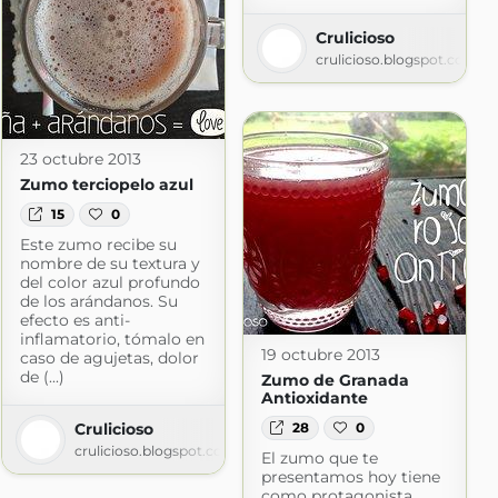
Crulicioso
crulicioso.blogspot.com
23 octubre 2013
Zumo terciopelo azul
15
0
Este zumo recibe su
nombre de su textura y
del color azul profundo
de los arándanos. Su
efecto es anti-
inflamatorio, tómalo en
19 octubre 2013
caso de agujetas, dolor
de (...)
Zumo de Granada
Antioxidante
28
0
Crulicioso
crulicioso.blogspot.com
El zumo que te
a
presentamos hoy tiene
como protagonista