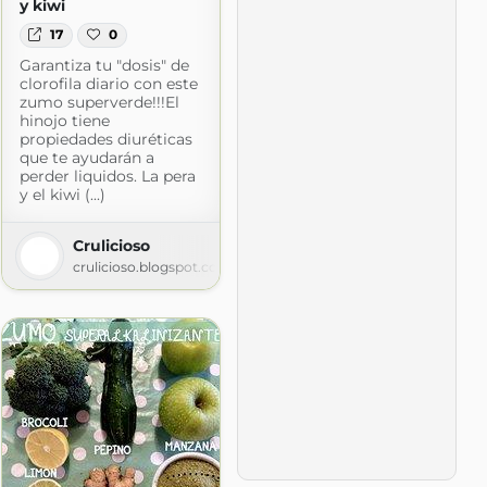
y kiwi
17
0
Garantiza tu "dosis" de
clorofila diario con este
zumo superverde!!!El
hinojo tiene
propiedades diuréticas
que te ayudarán a
perder liquidos. La pera
y el kiwi (...)
Crulicioso
crulicioso.blogspot.com