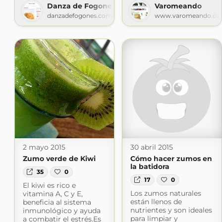
Danza de Fogones
Varomeando
danzadefogones.com
www.varomeando.c
2 mayo 2015
30 abril 2015
Zumo verde de Kiwi
Cómo hacer zumos en
la batidora
35
0
17
0
El kiwi es rico e
Los zumos naturales
vitamina A, C y E,
están llenos de
beneficia al sistema
nutrientes y son ideales
inmunológico y ayuda
para limpiar y
a combatir el estrés.Es