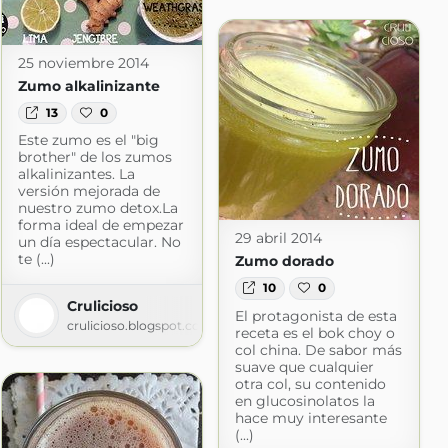
25 noviembre 2014
Zumo alkalinizante
13
0
Este zumo es el "big
brother" de los zumos
alkalinizantes. La
versión mejorada de
nuestro zumo detox.La
forma ideal de empezar
29 abril 2014
un día espectacular. No
te (...)
Zumo dorado
10
0
Crulicioso
El protagonista de esta
crulicioso.blogspot.com
receta es el bok choy o
col china. De sabor más
suave que cualquier
otra col, su contenido
en glucosinolatos la
hace muy interesante
(...)