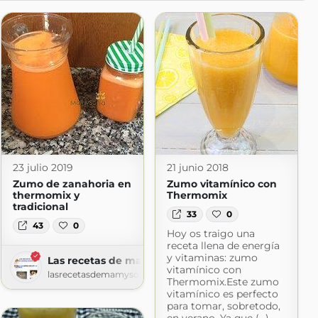
23 julio 2019
21 junio 2018
Zumo de zanahoria en
Zumo vitamínico con
thermomix y
Thermomix
tradicional
33
0
43
0
Hoy os traigo una
inar
receta llena de energía
gspot.com
y vitaminas: zumo
Las recetas de mamy sonia
vitamínico con
lasrecetasdemamysonia.blogspot.com
Thermomix.Este zumo
vitamínico es perfecto
para tomar, sobretodo,