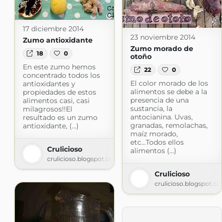
17 diciembre 2014
23 noviembre 2014
Zumo antioxidante
Zumo morado de
18
0
otoño
En este zumo hemos
22
0
concentrado todos los
El color morado de los
antioxidantes y
alimentos se debe a la
propiedades de estos
presencia de una
alimentos casi, casi
sustancia, la
milagrosos!!El
antocianina. Uvas,
resultado es un zumo
granadas, remolachas,
antioxidante, (...)
maíz morado,
etc...Todos ellos
Crulicioso
alimentos (...)
crulicioso.blogspot.com
Crulicioso
crulicioso.blogspot.c