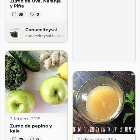
Zumo de Uva, Naranja
y Piña
39
0
Conaceiteysal
conaceiteysal.blogspot.com
s
3 febrero 2015
Zumo de pepino y
kale
17 diciembre 2014
25
0