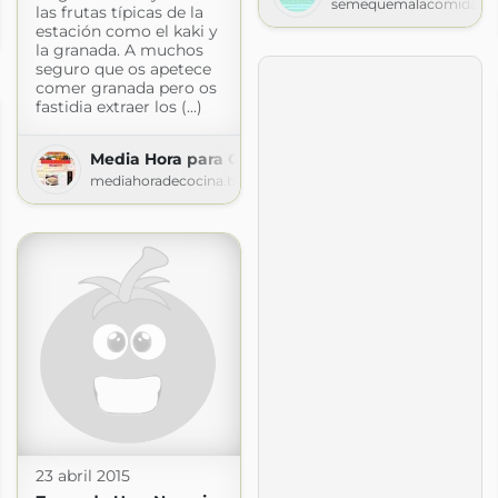
semequemalacomida.bl
las frutas típicas de la
estación como el kaki y
om
la granada. A muchos
seguro que os apetece
comer granada pero os
fastidia extraer los (...)
Media Hora para Cocinar
mediahoradecocina.blogspot.com
23 abril 2015