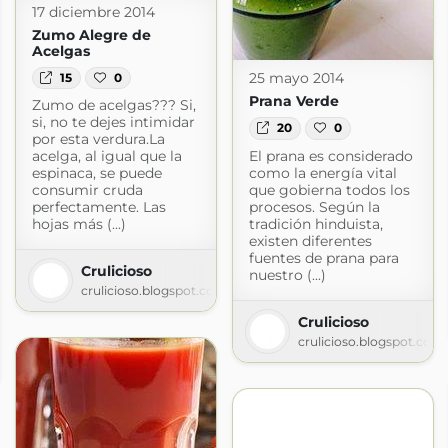
17 diciembre 2014
Zumo Alegre de
Acelgas
25 mayo 2014
15
0
Prana Verde
Zumo de acelgas??? Si,
si, no te dejes intimidar
20
0
por esta verdura.La
El prana es considerado
acelga, al igual que la
como la energía vital
espinaca, se puede
que gobierna todos los
consumir cruda
procesos. Según la
perfectamente. Las
tradición hinduista,
hojas más (...)
existen diferentes
fuentes de prana para
Crulicioso
nuestro (...)
crulicioso.blogspot.com
Crulicioso
crulicioso.blogspot.com
om