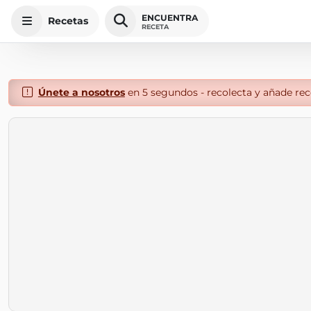
ENCUENTRA
Recetas
RECETA
Únete a nosotros
en 5 segundos - recolecta y añade rece