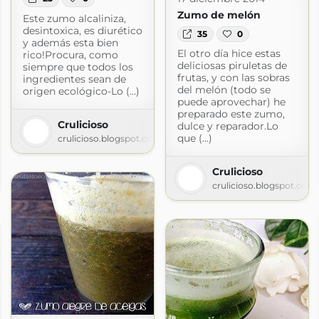
Zumo de melón
Este zumo alcaliniza,
desintoxica, es diurético
35
0
y además esta bien
El otro día hice estas
rico!Procura, como
deliciosas piruletas de
siempre que todos los
frutas, y con las sobras
ingredientes sean de
del melón (todo se
origen ecológico-Lo (...)
puede aprovechar) he
preparado este zumo,
Crulicioso
dulce y reparador.Lo
que (...)
crulicioso.blogspot.com
Crulicioso
om
crulicioso.blogspot.com