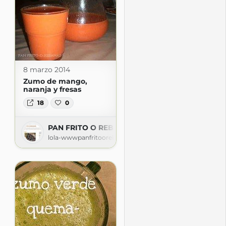
8 marzo 2014
Zumo de mango,
naranja y fresas
18
0
PAN FRITO O REBANÁS
lola-wwwpanfritoorebanas.blogspot.com