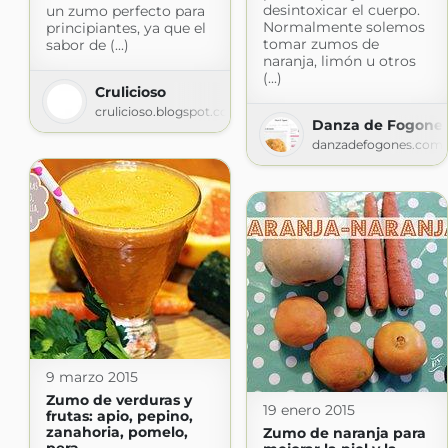
desintoxicar el cuerpo.
un zumo perfecto para
Normalmente solemos
principiantes, ya que el
tomar zumos de
sabor de (...)
naranja, limón u otros
(...)
Crulicioso
crulicioso.blogspot.com
Danza de Fogone
danzadefogones.com
9 marzo 2015
Zumo de verduras y
19 enero 2015
frutas: apio, pepino,
zanahoria, pomelo,
Zumo de naranja para