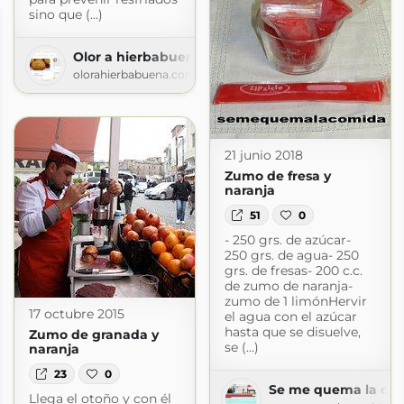
sino que (...)
Olor a hierbabuena
olorahierbabuena.com
21 junio 2018
Zumo de fresa y
naranja
51
0
- 250 grs. de azúcar-
250 grs. de agua- 250
grs. de fresas- 200 c.c.
de zumo de naranja-
zumo de 1 limónHervir
17 octubre 2015
el agua con el azúcar
hasta que se disuelve,
Zumo de granada y
se (...)
naranja
23
0
Se me quema la co
Llega el otoño y con él