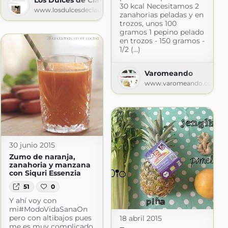
ogspot.com
30 kcal Necesitamos 2
www.losdulcesdeclaudia.com
zanahorias peladas y en
trozos, unos 100
gramos 1 pepino pelado
en trozos - 150 gramos -
1/2 (...)
Varomeando
www.varomeando.com
30 junio 2015
Zumo de naranja,
zanahoria y manzana
con Siquri Essenzia
51
0
Y ahí voy con
mi#ModoVidaSanaOn
pero con altibajos pues
18 abril 2015
me es muy complicado