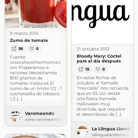
9 marzo 2014
Zumo de tomate
21 octubre 2013
36
0
Bloody Mary: Cóctel
Fuente:
para el día después
www.showthermomix.c
om Preparamos 4
19
0
raciones Necesitamos
En estas fechas de
800 gramos de
octubre, el llamado
tomates maduros El
“mercado” nos recuerda
zumo de un limón 1/2 - 1
que en EE.UU. existe
cucharadita de tabasco
una fiesta llamada
1-2 (...)
Halloween muy
divertida, que requiere
Varomeando
el desembolso de (...)
www.varomeando.com
La Llingua Llambion
lallinguallambiona.com