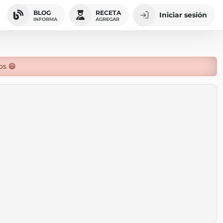
BLOG
RECETA
Iniciar sesión
INFORMA
AGREGAR
os 😄