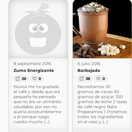
8 septiembre 2016
6 julio 2016
Zumo Energizante
Barbajada
20
0
38
0
Nunca me ha gustado
Necesitamos 30
el café y desde que era
gramos de cacao 50
pequeña he pensado
gramos de azúcar 250
que no era un alimento
gramos de leche 2 tazas
saludable, por eso no
de café negro Nata
quería acostumbrarme
Preparamos 1. Ponemos
a él porque luego
todos los ingredientes
cuesta mucho (...)
en el vaso y (...)