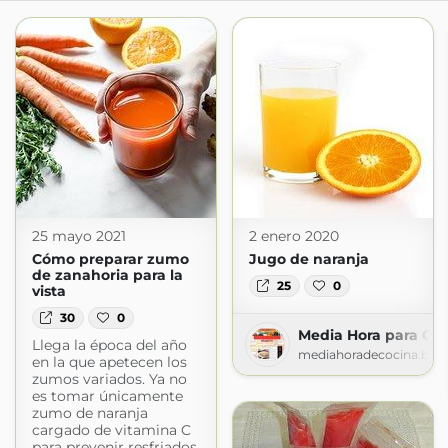
25 mayo 2021
2 enero 2020
Cómo preparar zumo
Jugo de naranja
de zanahoria para la
25
0
vista
30
0
Media Hora para Coc
Llega la época del año
mediahoradecocina.blo
en la que apetecen los
zumos variados. Ya no
es tomar únicamente
zumo de naranja
cargado de vitamina C
para prevenir resfriados