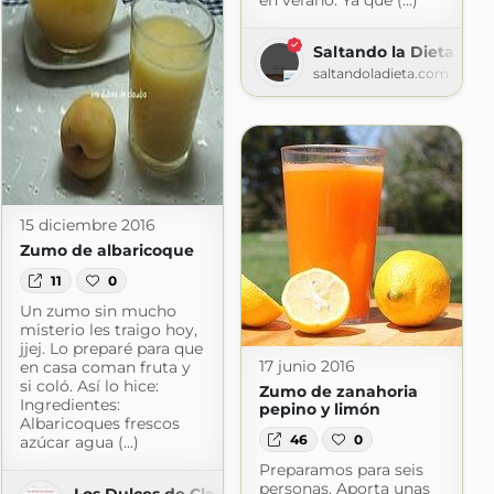
en verano. Ya que (...)
Saltando la Dieta
saltandoladieta.com
15 diciembre 2016
Zumo de albaricoque
11
0
Un zumo sin mucho
misterio les traigo hoy,
jjej. Lo preparé para que
17 junio 2016
en casa coman fruta y
si coló. Así lo hice:
Zumo de zanahoria
Ingredientes:
pepino y limón
Albaricoques frescos
46
0
azúcar agua (...)
Preparamos para seis
mida
personas. Aporta unas
Los Dulces de Claudia