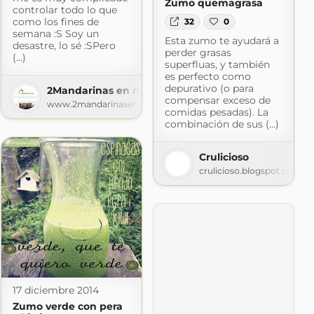
Zumo quemagrasa
controlar todo lo que
como los fines de
32
0
semana :S Soy un
Esta zumo te ayudará a
desastre, lo sé :SPero
perder grasas
(...)
superfluas, y también
es perfecto como
depurativo (o para
2Mandarinas en mi cocina
compensar exceso de
www.2mandarinasenmicocina.com
comidas pesadas). La
combinación de sus (...)
Crulicioso
crulicioso.blogspot.com
17 diciembre 2014
Zumo verde con pera