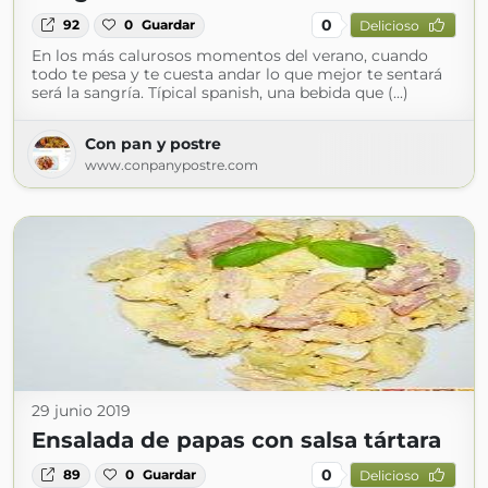
0
92
0
Guardar
Delicioso
En los más calurosos momentos del verano, cuando
todo te pesa y te cuesta andar lo que mejor te sentará
será la sangría. Típical spanish, una bebida que (...)
Con pan y postre
www.conpanypostre.com
29 junio 2019
Ensalada de papas con salsa tártara
0
89
0
Guardar
Delicioso