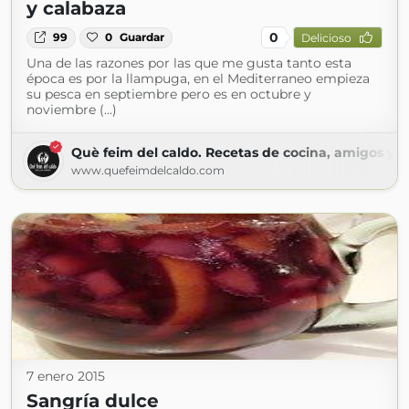
y calabaza
0
99
0
Guardar
Delicioso
Una de las razones por las que me gusta tanto esta
época es por la llampuga, en el Mediterraneo empieza
su pesca en septiembre pero es en octubre y
noviembre (...)
Què feim del caldo. Recetas de cocina, amigos y m
www.quefeimdelcaldo.com
7 enero 2015
Sangría dulce