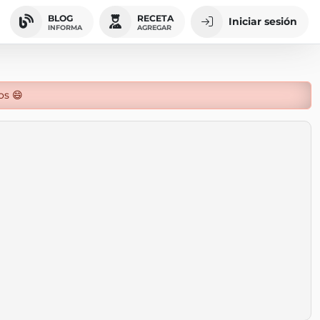
BLOG
RECETA
Iniciar sesión
INFORMA
AGREGAR
os 😄