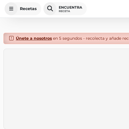
ENCUENTRA
Recetas
RECETA
Únete a nosotros
en 5 segundos - recolecta y añade rece