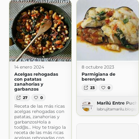
14 enero 2024
8 octubre 2023
Acelgas rehogadas
Parmigiana de
con patatas
berenjena
zanahorias y
23
0
garbanzos
27
0
Marilú Entre Puch
Receta de las más ricas
labrujitamarilu.blogs
acelgas rehogadas con
patatas, zanahorias y
garbanzosHola a
tod@s… Hoy te traigo la
receta de las más ricas
acelgas rehogadas con