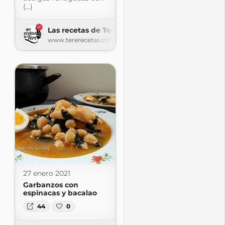
(...)
Las recetas de Tere
www.tererecetas.com
27 enero 2021
Garbanzos con
espinacas y bacalao
44
0