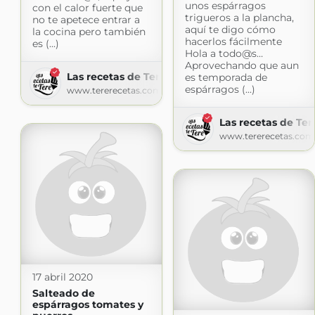
unos espárragos
con el calor fuerte que
trigueros a la plancha,
no te apetece entrar a
aquí te digo cómo
la cocina pero también
hacerlos fácilmente
es (...)
Hola a todo@s…
Aprovechando que aun
Las recetas de Tere
es temporada de
espárragos (...)
www.tererecetas.com
Las recetas de Ter
www.tererecetas.com
17 abril 2020
Salteado de
espárragos tomates y