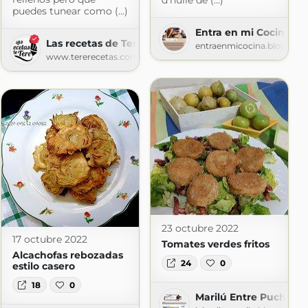
d'huile de (...)
puedes tunear como (...)
Entra en mi Cocina
Las recetas de Tere
entraenmicocina.blogspot
www.tererecetas.com
ot.com
23 octubre 2022
17 octubre 2022
Tomates verdes fritos
Alcachofas rebozadas
24
0
estilo casero
18
0
Marilú Entre Pucheros