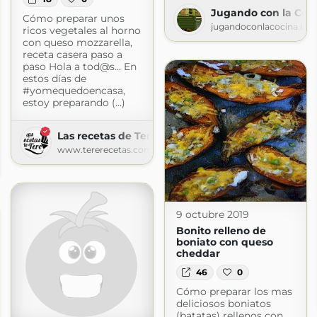
Jugando con la Coc
Cómo preparar unos
jugandoconlacocina.blo
ricos vegetales al horno
con queso mozzarella,
receta casera paso a
paso Hola a tod@s… En
estos días de
#yomequedoencasa,
estoy preparando (...)
Las recetas de Tere
www.tererecetas.com
e
9 octubre 2019
Bonito relleno de
boniato con queso
cheddar
46
0
Cómo preparar los mas
deliciosos boniatos
(batatas) rellenos con