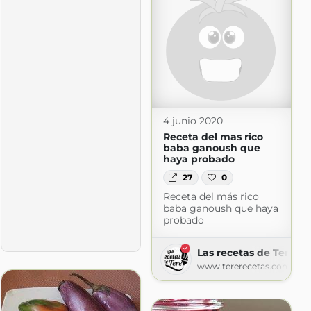
ot.com
4 junio 2020
Receta del mas rico
baba ganoush que
haya probado
27
0
Receta del más rico
baba ganoush que haya
probado
Las recetas de Tere
www.tererecetas.com