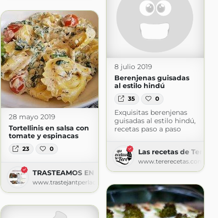
8 julio 2019
Berenjenas guisadas
al estilo hindú
35
0
Exquisitas berenjenas
28 mayo 2019
guisadas al estilo hindú,
Tortellinis en salsa con
recetas paso a paso
tomate y espinacas
23
0
Las recetas de Tere
www.tererecetas.com
TRASTEAMOS EN MI COCINA?
www.trastejantperlacuina.com