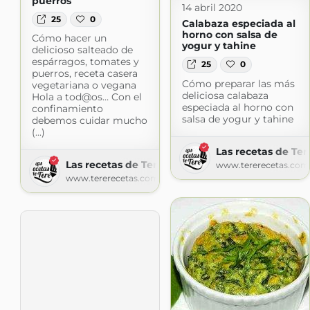
puerros
14 abril 2020
25
0
Calabaza especiada al
horno con salsa de
Cómo hacer un
yogur y tahine
delicioso salteado de
espárragos, tomates y
25
0
puerros, receta casera
Cómo preparar las más
vegetariana o vegana
deliciosa calabaza
Hola a tod@os… Con el
especiada al horno con
confinamiento
salsa de yogur y tahine
debemos cuidar mucho
(...)
Las recetas de Ter
Las recetas de Tere
www.tererecetas.com
www.tererecetas.com