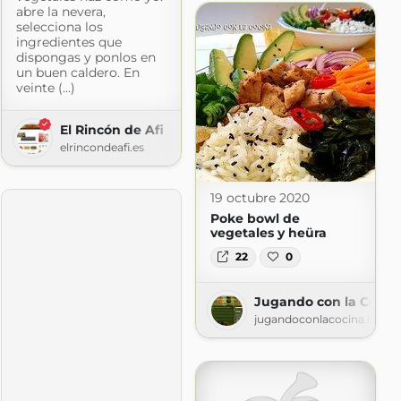
abre la nevera,
selecciona los
ingredientes que
dispongas y ponlos en
un buen caldero. En
veinte (...)
El Rincón de Afi
elrincondeafi.es
19 octubre 2020
Poke bowl de
vegetales y heüra
22
0
Jugando con la Cocin
jugandoconlacocina.blogs