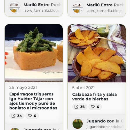
Marilú Entre Pucheros
Marilú Entre Pucher
labrujitamarilu.blogspot.com
labrujitamarilu.blogspo
26 mayo 2021
5 abril 2021
Espárragos trigueros
Calabaza frita y salsa
igp Huétor Tájar con
verde de hierbas
ajos tiernos y puré de
36
0
boniato al microondas
34
0
Jugando con la Coc
jugandoconlacocina.blo