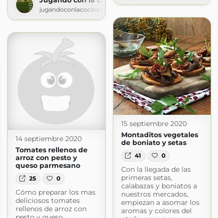
Jugando con la Cocina
jugandoconlacocina.blogspot.com
15 septiembre 2020
Montaditos vegetales
14 septiembre 2020
de boniato y setas
Tomates rellenos de
41
0
arroz con pesto y
queso parmesano
Con la llegada de las
primeras setas,
25
0
calabazas y boniatos a
Cómo preparar los mas
nuestros mercados,
deliciosos tomates
empiezan a asomar los
rellenos de arroz con
aromas y colores del
pesto y queso