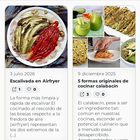
3 julio 2026
9 diciembre 2025
Escalivada en Airfryer
5 formas originales de
cocinar calabacín
1
0
3
0
La forma más limpia y
El calabacín, pese a ser
rápida de escalivar.El
un ingrediente tan
cocinado al rescoldo de
común en nuestras
las brasas respecto a la
cocinas, esconde un
freidora de aire
potencial culinario que
(airfryer) representan
a menudo pasa
los dos extremos de la
desapercibido.
(...)