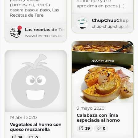
otoño que ya se
parmesano, receta
aproxima en pocos (...)
casera paso a paso, Las
Recetas de Tere
ChupChupChup
chup-chup-chup.blogsp
Las recetas de Tere
www.tererecetas.com
e
3 mayo 2020
Calabaza con lima
19 abril 2020
especiada al horno
Vegetales al horno con
39
0
queso mozzarella
18
0