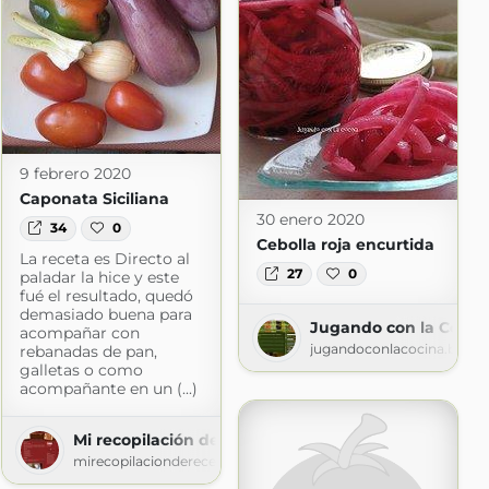
ina
gspot.com
9 febrero 2020
Caponata Siciliana
30 enero 2020
34
0
Cebolla roja encurtida
La receta es Directo al
27
0
paladar la hice y este
fué el resultado, quedó
demasiado buena para
Jugando con la Cocin
acompañar con
jugandoconlacocina.blogs
rebanadas de pan,
galletas o como
acompañante en un (...)
Mi recopilación de Recetas
mirecopilacionderecetas.blogspot.com