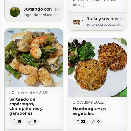
Acostumbrados a verlo
en (...)
Jugando con la Cocina
jugandoconlacocina.blogspot.com
Julia y sus recetas
juliaysusrecetas.blogsp
30 noviembre 2022
eros
Salteado de
8 octubre 2022
pot.com
espárragos,
champiñones y
Hamburguesas
gambones
vegetales
18
0
23
0