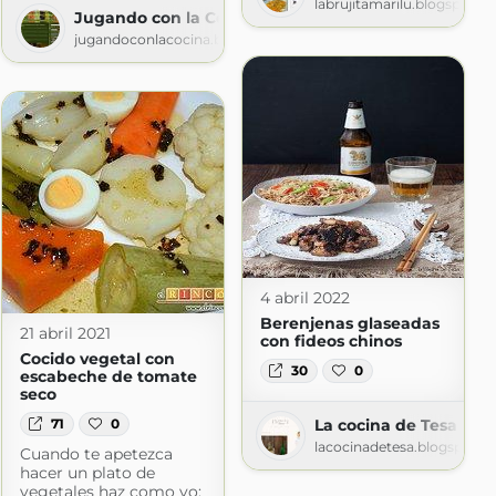
labrujitamarilu.blogspot.c
Jugando con la Cocina
os
jugandoconlacocina.blogspot.com
t.com
4 abril 2022
Berenjenas glaseadas
21 abril 2021
con fideos chinos
Cocido vegetal con
30
0
escabeche de tomate
seco
71
0
La cocina de Tesa
lacocinadetesa.blogspot.
Cuando te apetezca
ina
hacer un plato de
gspot.com
vegetales haz como yo: