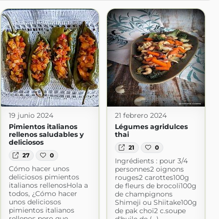
19 junio 2024
21 febrero 2024
Pimientos italianos
Légumes agridulces
rellenos saludables y
thai
deliciosos
21
0
27
0
Ingrédients : pour 3/4
Cómo hacer unos
personnes2 oignons
deliciosos pimientos
rouges2 carottes100g
italianos rellenosHola a
de fleurs de brocoli100g
todos, ¿Cómo hacer
de champignons
unos deliciosos
Shimeji ou Shiitake100g
pimientos italianos
de pak choï2 c.soupe
rellenos pero que