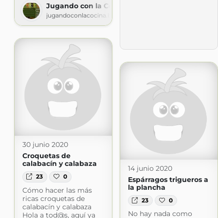
Jugando con la Cocina
jugandoconlacocina.blogspot.com
30 junio 2020
Croquetas de
calabacín y calabaza
14 junio 2020
23
0
Espárragos trigueros a
la plancha
Cómo hacer las más
ricas croquetas de
23
0
calabacín y calabaza
No hay nada como
Hola a tod@s, aquí ya