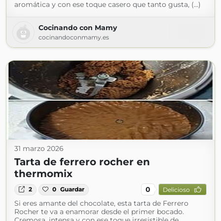
aromática y con ese toque casero que tanto gusta, (...)
Cocinando con Mamy
cocinandoconmamy.es
31 marzo 2026
Tarta de ferrero rocher en
thermomix
0
2
0
Guardar
Delicioso
Si eres amante del chocolate, esta tarta de Ferrero
Rocher te va a enamorar desde el primer bocado.
Cremosa, intensa y con ese toque irresistible de