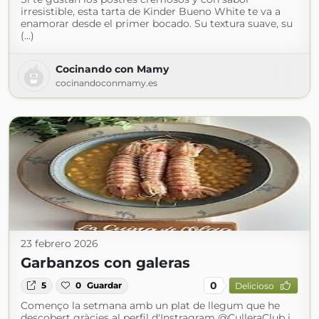
irresistible, esta tarta de Kinder Bueno White te va a
enamorar desde el primer bocado. Su textura suave, su
(...)
Cocinando con Mamy
cocinandoconmamy.es
23 febrero 2026
Garbanzos con galeras
0
5
0
Guardar
Delicioso
Començo la setmana amb un plat de llegum que he
descobert gràcies al perfil d'Instragram @CulleraClub i