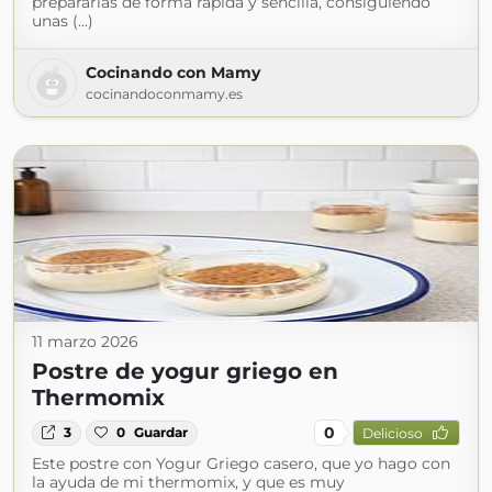
prepararlas de forma rápida y sencilla, consiguiendo
unas (...)
Cocinando con Mamy
cocinandoconmamy.es
11 marzo 2026
Postre de yogur griego en
Thermomix
0
3
0
Guardar
Delicioso
Este postre con Yogur Griego casero, que yo hago con
la ayuda de mi thermomix, y que es muy