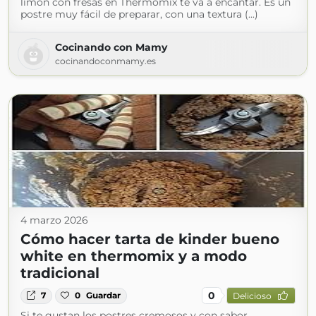
limón con fresas en Thermomix te va a encantar. Es un
postre muy fácil de preparar, con una textura (...)
Cocinando con Mamy
cocinandoconmamy.es
4 marzo 2026
Cómo hacer tarta de kinder bueno
white en thermomix y a modo
tradicional
0
7
0
Guardar
Delicioso
Si te gustan los postres cremosos y con sabor