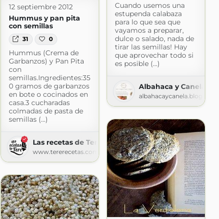
Cuando usemos una
12 septiembre 2012
estupenda calabaza
Hummus y pan pita
para lo que sea que
con semillas
vayamos a preparar,
dulce o salado, nada de
31
0
tirar las semillas! Hay
Hummus (Crema de
que aprovechar todo si
Garbanzos) y Pan Pita
es posible (...)
con
semillas.Ingredientes:35
0 gramos de garbanzos
Albahaca y Canela
en bote o cocinados en
albahacaycanela.blogspot
casa.3 cucharadas
colmadas de pasta de
semillas (...)
Las recetas de Tere
www.tererecetas.com