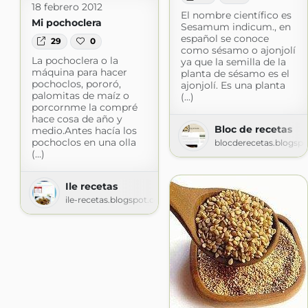
18 febrero 2012
El nombre científico es
Mi pochoclera
Sesamum indicum., en
español se conoce
29
0
como sésamo o ajonjolí
La pochoclera o la
ya que la semilla de la
máquina para hacer
planta de sésamo es el
pochoclos, pororó,
ajonjolí. Es una planta
palomitas de maíz o
(...)
porcornme la compré
hace cosa de año y
Bloc de recetas
medio.Antes hacía los
pochoclos en una olla
blocderecetas.blogsp
(...)
Ile recetas
ile-recetas.blogspot.com