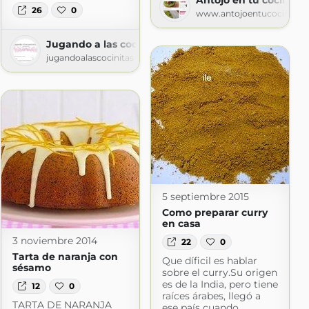
26
0
www.antojoentucocina.c
Jugando a las cocinitas
jugandoalascocinitas-silvia.blogspot.com
.com
5 septiembre 2015
Como preparar curry
en casa
3 noviembre 2014
22
0
Tarta de naranja con
Que díficil es hablar
sésamo
sobre el curry.Su origen
es de la India, pero tiene
12
0
raíces árabes, llegó a
TARTA DE NARANJA
ese país cuando