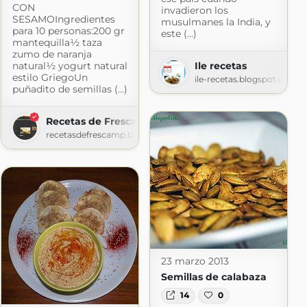
CON
invadieron los
SESAMOIngredientes
musulmanes la India, y
para 10 personas:200 gr
este (...)
mantequilla½ taza
zumo de naranja
natural½ yogurt natural
Ile recetas
estilo GriegoUn
ile-recetas.blogspot.com
puñadito de semillas (...)
Recetas de Frescamp
recetasdefrescamp.blogspot.com
gspot.com
23 marzo 2013
Semillas de calabaza
14
0