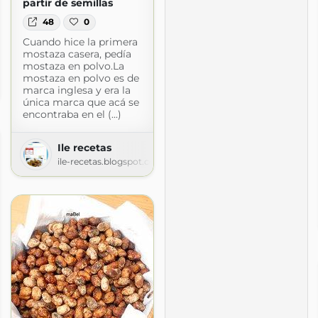
partir de semillas
48
0
Cuando hice la primera
mostaza casera, pedía
mostaza en polvo.La
nica
mostaza en polvo es de
marca inglesa y era la
logspot.com
única marca que acá se
encontraba en el (...)
Ile recetas
ile-recetas.blogspot.com