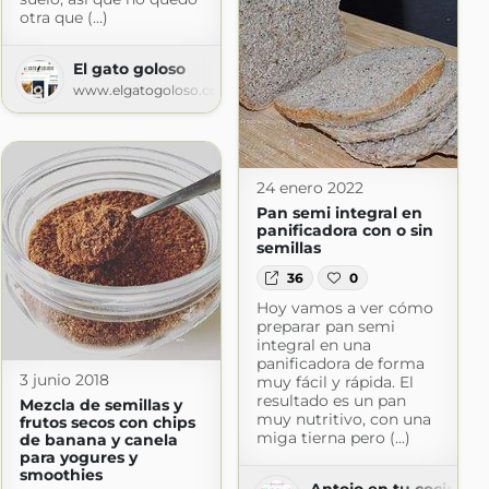
otra que (...)
El gato goloso
 Receta
www.elgatogoloso.com
a.com
24 enero 2022
Pan semi integral en
panificadora con o sin
semillas
36
0
Hoy vamos a ver cómo
preparar pan semi
integral en una
panificadora de forma
3 junio 2018
muy fácil y rápida. El
resultado es un pan
Mezcla de semillas y
muy nutritivo, con una
frutos secos con chips
miga tierna pero (...)
de banana y canela
para yogures y
smoothies
Antojo en tu cocina