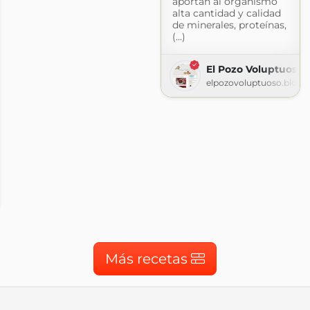
aportan al organismo
alta cantidad y calidad
de minerales, proteínas,
(...)
El Pozo Voluptuoso
elpozovoluptuoso.blogs
o
gspot.com
Más recetas