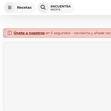
ENCUENTRA
Recetas
RECETA
Únete a nosotros
en 5 segundos - recolecta y añade rece