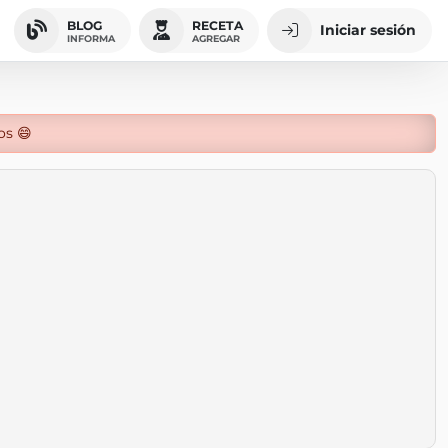
BLOG
RECETA
Iniciar sesión
INFORMA
AGREGAR
os 😄