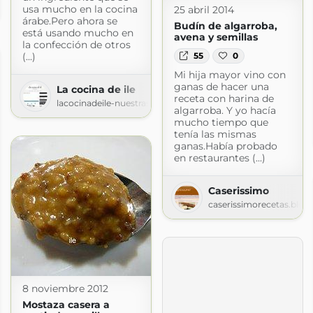
usa mucho en la cocina
25 abril 2014
silvia.blogspot.com
árabe.Pero ahora se
Budín de algarroba,
está usando mucho en
avena y semillas
la confección de otros
55
0
(...)
Mi hija mayor vino con
ganas de hacer una
La cocina de ile
receta con harina de
lacocinadeile-nuestrasrecetas.blogspot.com
algarroba. Y yo hacía
mucho tiempo que
tenía las mismas
ganas.Había probado
en restaurantes (...)
Caserissimo
caserissimorecetas.blo
8 noviembre 2012
Mostaza casera a