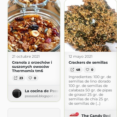
21 octubre 2021
12 mayo 2021
Granola z orzechów i
Crackers de semillas
suszonych owoców
48
0
Thermomix tm6
Ingredientes: 100 gr. de
23
0
semillas de lino dorado
100 gr. de semillas de
calabaza 50 gr. de pipas
La cocina de Pssssss
de girasol 25 gr. de
pssssss6.blogspot.com
semillas de chía 25 gr.
de semillas de (...)
The Candy Red