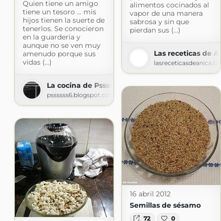
Quien tiene un amigo
alimentos cocinados al
tiene un tesoro ... mis
vapor de una manera
hijos tienen la suerte de
sabrosa y sin que
tenerlos. Se conocieron
pierdan sus (...)
en la guarderia y
aunque no se ven muy
Las receticas de A
amenudo porque sus
vidas (...)
lasreceticasdeanica.b
La cocina de Pssssss
pssssss6.blogspot.com
16 abril 2012
Semillas de sésamo
72
0