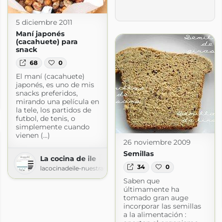
5 diciembre 2011
Maní japonés
(cacahuete) para
snack
68
0
El maní (cacahuete)
japonés, es uno de mis
snacks preferidos,
mirando una película en
ot.com
la tele, los partidos de
futbol, de tenis, o
simplemente cuando
vienen (...)
26 noviembre 2009
Semillas
La cocina de ile
34
0
lacocinadeile-nuestrasrecetas.blogspot.com
Saben que
últimamente ha
tomado gran auge
incorporar las semillas
a la alimentación :