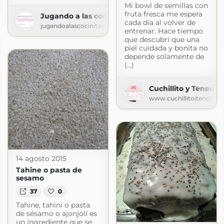
Mi bowl de semillas con
ss.com
fruta fresca me espera
Jugando a las cocinitas
cada día al volver de
jugandoalascocinitas-silvia.blogspot.com
entrenar. Hace tiempo
que descubrí que una
piel cuidada y bonita no
depende solamente de
(...)
Cuchillito y Tenedor
www.cuchillitoitenedor
14 agosto 2015
Tahine o pasta de
sesamo
37
0
Tahine, tahini o pasta
de sésamo o ajonjolí es
nitas
un ingrediente que se