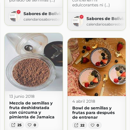
puñado de semillas (...)
contienen ni
edulcorantes ni (...)
Sabores de Bolivia » Receta
Sabores de Bolivia »
calendariosaboresbolivia.com
calendariosaboresbolivi
13 junio 2018
4 abril 2018
Mezcla de semillas y
fruta deshidratada
Bowl de semillas y
con cúrcuma y
frutas para después
pimienta de Jamaica
de entrenar
25
0
22
0