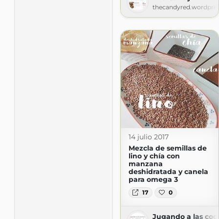
thecandyred.wordpre
14 julio 2017
Mezcla de semillas de
lino y chía con
manzana
deshidratada y canela
para omega 3
17
0
Jugando a las coci