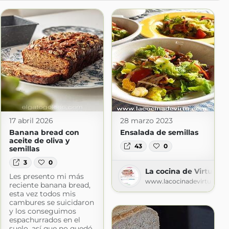
17 abril 2026
28 marzo 2023
Banana bread con
Ensalada de semillas
aceite de oliva y
43
0
semillas
3
0
La cocina de Virtu
Les presento mi más
www.lacocinadevirtu.com
reciente banana bread,
esta vez todos mis
cambures se suicidaron
y los conseguimos
espachurrados en el
suelo, así que no quedó