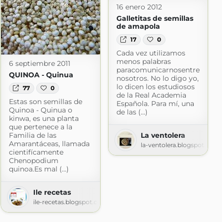
16 enero 2012
Galletitas de semillas
de amapola
17
0
Cada vez utilizamos
menos palabras
6 septiembre 2011
paracomunicarnosentre
QUINOA - Quinua
nosotros. No lo digo yo,
lo dicen los estudiosos
77
0
de la Real Academia
Estas son semillas de
Española. Para mí, una
Quinoa - Quinua o
de las (...)
kinwa, es una planta
que pertenece a la
Familia de las
La ventolera
Amarantáceas, llamada
la-ventolera.blogspot.com
cientifícamente
Chenopodium
quinoa.Es mal (...)
Ile recetas
ile-recetas.blogspot.com