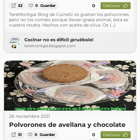
0
52
0
Guardar
Delicioso
TereMontgai Blog de CuinaSi os gustan los polvorones,
pero no los coméis porque llevan grasa animal, ésta es
vuestra receta. Hechos con aceite de oliva. Os (...)
Cocinar no es difícil ¡pruébalo!
teremontgai.blogspot.com
26 noviembre 2021
Polvorones de avellana y chocolate
0
51
0
Guardar
Delicioso