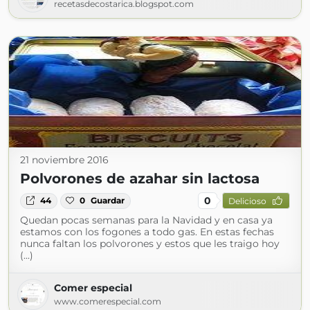
recetasdecostarica.blogspot.com
21 noviembre 2016
Polvorones de azahar sin lactosa
0
44
0
Guardar
Delicioso
Quedan pocas semanas para la Navidad y en casa ya
estamos con los fogones a todo gas. En estas fechas
nunca faltan los polvorones y estos que les traigo hoy
(...)
Comer especial
www.comerespecial.com