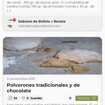
de cerdo , 160 gr. de azúcar glas, ½ cucharadita de
canela molida, 100 gr. de almendra molida y 30 gr. de
(...)
Sabores de Bolivia » Receta
calendariosaboresbolivia.com
4 noviembre 2011
Polvorones tradicionales y de
chocolate
0
24
0
Guardar
Delicioso
Seguimos con recetas navideñas, hoy polvorones. Si, ya