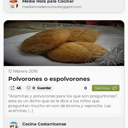
Media Hora para Cocinar
mediahoradecocina.blogspot.com
12 febrero 2016
Polvorones o espolvorones
0
45
0
Guardar
Delicioso
“Acemitas y polvorones para los que son preguntones”,
este es un dicho que se le dice a los niños que
preguntan mucho en son de broma y reproche. Las
acemitas (...)
Cocina Costarricense