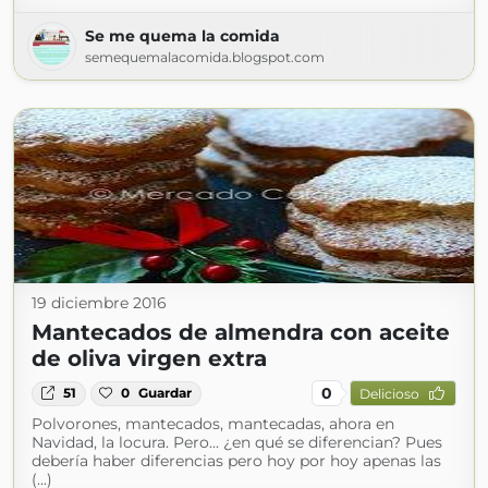
Se me quema la comida
semequemalacomida.blogspot.com
19 diciembre 2016
Mantecados de almendra con aceite
de oliva virgen extra
0
51
0
Guardar
Delicioso
Polvorones, mantecados, mantecadas, ahora en
Navidad, la locura. Pero... ¿en qué se diferencian? Pues
debería haber diferencias pero hoy por hoy apenas las
(...)