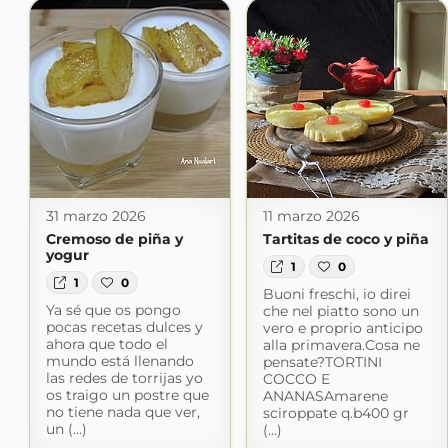
31 marzo 2026
11 marzo 2026
Cremoso de piña y
Tartitas de coco y piña
yogur
1
0
1
0
Buoni freschi, io direi
Ya sé que os pongo
che nel piatto sono un
pocas recetas dulces y
vero e proprio anticipo
ahora que todo el
alla primavera.Cosa ne
mundo está llenando
pensate?TORTINI
las redes de torrijas yo
COCCO E
os traigo un postre que
ANANASAmarene
no tiene nada que ver,
sciroppate q.b400 gr
un (...)
(...)