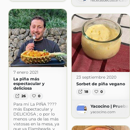
recetasdecostarica.b
7 enero 2021
23 septiembre 2020
La piña más
espectacular y
Sorbet de piña vegano
deliciosa
18
0
26
0
Para mí La PIÑA ????
Yacocino | Prueba 
más Espectacular y
yacocino.com
DELICIOSA ; o por lo
menos una de las más
vistosas en la mesa, ya
que va Flambeada, y