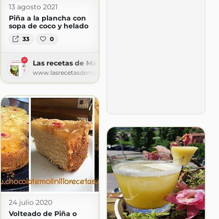
13 agosto 2021
Piña a la plancha con
sopa de coco y helado
33
0
e
Las recetas de Martuka
spot.com
www.lasrecetasdemartuka.com
24 julio 2020
Volteado de Piña o