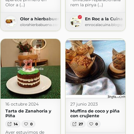
Olor a (...)
rem la pinya (...)
Olor a hierbabuena
En Roc a la Cuina
olorahierbabuena.com
enrocalacuina.blogspot.c
16 octubre 2024
27 junio 2023
Tarta de Zanahoria y
Muffins de coco y piña
Piña
con crujiente
14
0
27
0
Ayer estuvimos de