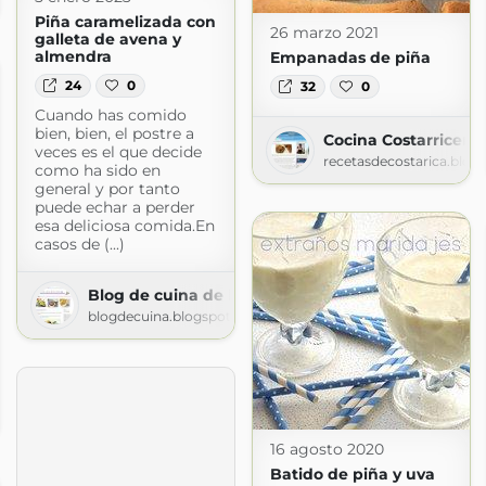
logspot.com
Piña caramelizada con
26 marzo 2021
galleta de avena y
almendra
Empanadas de piña
24
0
32
0
Cuando has comido
bien, bien, el postre a
Cocina Costarricens
veces es el que decide
recetasdecostarica.blog
como ha sido en
general y por tanto
puede echar a perder
esa deliciosa comida.En
casos de (...)
Blog de cuina de la dolorss
blogdecuina.blogspot.com
nuestras recetas en un YA
16 agosto 2020
Batido de piña y uva