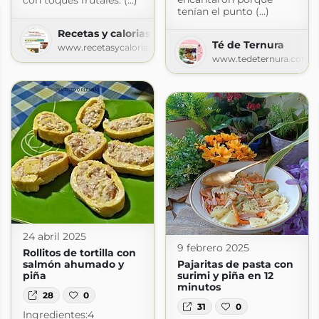
con toques frutales. (...)
tenían el punto (...)
Recetas y calorias
Té de Ternura
www.recetasycalorias.com
www.tedeternura.com
24 abril 2025
9 febrero 2025
Rollitos de tortilla con
salmón ahumado y
Pajaritas de pasta con
piña
surimi y piña en 12
minutos
28
0
31
0
Ingredientes:4