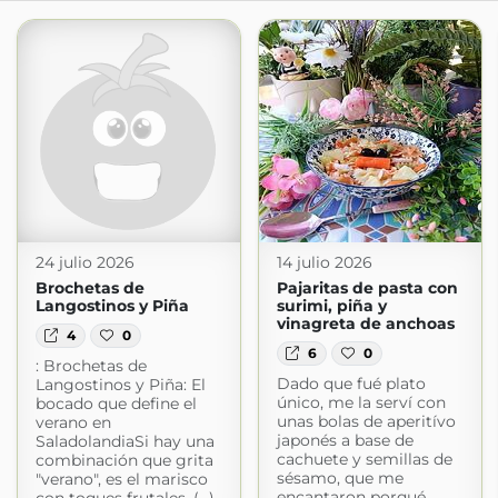
24 julio 2026
14 julio 2026
Brochetas de
Pajaritas de pasta con
Langostinos y Piña
surimi, piña y
vinagreta de anchoas
4
0
6
0
: Brochetas de
Dado que fué plato
Langostinos y Piña: El
único, me la serví con
bocado que define el
unas bolas de aperitívo
verano en
japonés a base de
SaladolandiaSi hay una
cachuete y semillas de
combinación que grita
sésamo, que me
"verano", es el marisco
encantaron porqué