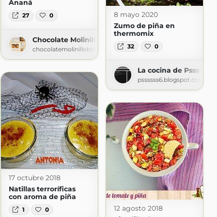
Ananá
8 mayo 2020
27
0
Zumo de piña en
thermomix
Chocolate Molinillo
.com
32
0
chocolatemolinilloblog.blogspot.com
La cocina de Pssssss
pssssss6.blogspot.com
17 octubre 2018
Natillas terroríficas
con aroma de piña
12 agosto 2018
1
0