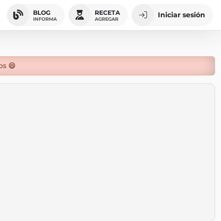
BLOG
RECETA
Iniciar sesión
INFORMA
AGREGAR
os 😄