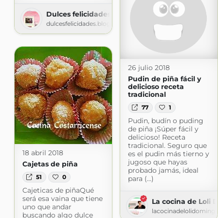
Dulces felicidades
dulcesfelicidades.blogspot.com
26 julio 2018
Pudin de piña fácil y
delicioso receta
tradicional
77
1
Pudin, budín o puding
de piña ¡Súper fácil y
delicioso! Receta
tradicional. Seguro que
18 abril 2018
es el pudin más tierno y
jugoso que hayas
Cajetas de piña
probado jamás, ideal
51
0
para (...)
Cajeticas de piñaQué
será esa vaina que tiene
La cocina de Loli
uno que andar
lacocinadelolidomingu
buscando algo dulce