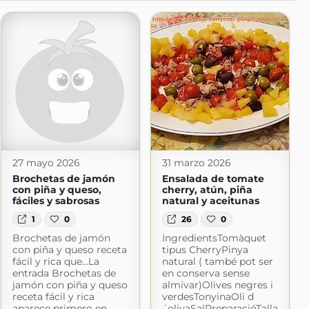
27 mayo 2026
31 marzo 2026
Brochetas de jamón
Ensalada de tomate
con piña y queso,
cherry, atún, piña
fáciles y sabrosas
natural y aceitunas
1
0
26
0
Brochetas de jamón
IngredientsTomàquet
con piña y queso receta
tipus CherryPinya
fácil y rica que…La
natural ( també pot ser
entrada Brochetas de
en conserva sense
jamón con piña y queso
almivar)Olives negres i
receta fácil y rica
verdesTonyinaOli d
aparece primero en
´olivaSalPreparacióTalla