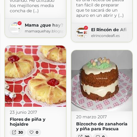
volando. He utilizado
tan fácil de preparar
los mejillones media
que te sacará de un
concha de (...)
apuro en un abrir y (...)
Mama ¿que hay?
El Rincón de Afi
mamaquehay.blogspot.com
elrincondeafi.es
23 junio 2017
20 marzo 2017
Flores de piña y
Bizcocho de zanahoria
hojaldre
y piña para Pascua
30
0
20
0