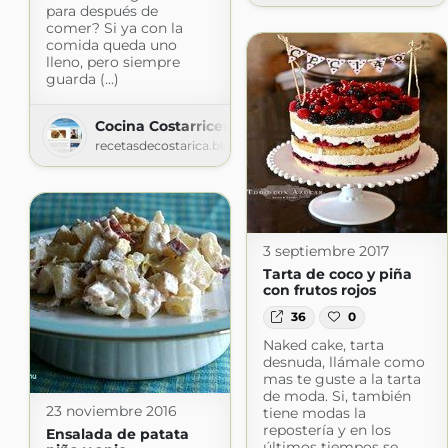
para después de
comer? Si ya con la
comida queda uno
lleno, pero siempre
guarda (...)
Cocina Costarricense
recetasdecostarica.blogspot.com
3 septiembre 2017
Tarta de coco y piña
con frutos rojos
36
0
Naked cake, tarta
desnuda, llámale como
mas te guste a la tarta
de moda. Si, también
23 noviembre 2016
tiene modas la
repostería y en los
Ensalada de patata
últimos tiempos se