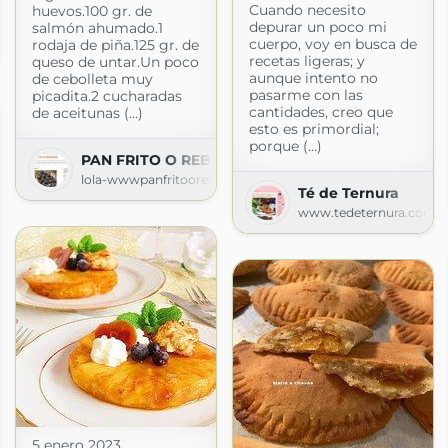
Cuando necesito
huevos.100 gr. de
depurar un poco mi
salmón ahumado.1
cuerpo, voy en busca de
rodaja de piña.125 gr. de
m
recetas ligeras; y
queso de untar.Un poco
aunque intento no
de cebolleta muy
pasarme con las
picadita.2 cucharadas
cantidades, creo que
de aceitunas (...)
esto es primordial;
porque (...)
PAN FRITO O REBANÁS
lola-wwwpanfritoorebanas.blogspot.com
Té de Ternura
www.tedeternura.com
nse
5 enero 2023