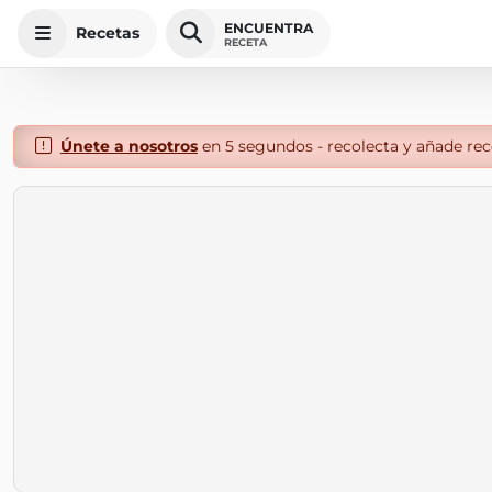
ENCUENTRA
Recetas
RECETA
Únete a nosotros
en 5 segundos - recolecta y añade rece