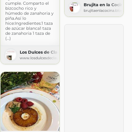
cumple. Comparto el
Brujita en la Cocina
bizcocho rico y
brujitaenlacocina.blogspo
húmedo de zanahoria y
piña.Así lo
hice:Ingredientes:1 taza
de azúcar blanca1 taza
de zanahoria 1 taza de
(...)
Los Dulces de Claudia
www.losdulcesdeclaudia.com