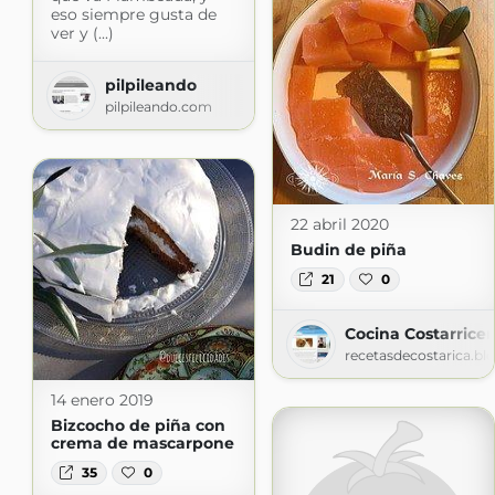
eso siempre gusta de
ver y (...)
pilpileando
pilpileando.com
22 abril 2020
Budin de piña
21
0
Cocina Costarrice
recetasdecostarica.b
14 enero 2019
Bizcocho de piña con
crema de mascarpone
35
0