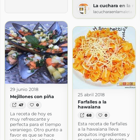
La cuchara en la ma
lacucharaenlamaleta.bl
29 junio 2018
25 abril 2018
Mejillones con piña
Farfalles a la
47
0
hawaiana
La receta de hoy es
68
0
muy refrescante y
Esta receta de farfalles
perfecta para el tiempo
a la hawaiana lleva
 Dominguez
veraniego. Otro punto a
poquitos ingredientes y
favor es que se hace
ez.es
es una receta de pasta