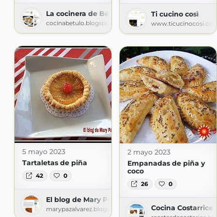
La cocinera de Bétulo
Ti cucino così
cocinabetulo.blogspot.com
www.ticucinocosi.co
5 mayo 2023
2 mayo 2023
Tartaletas de piña
Empanadas de piña y
coco
42
0
26
0
El blog de Mary Paz
Cocina Costarrice
marypazalvarez.blogspot.com