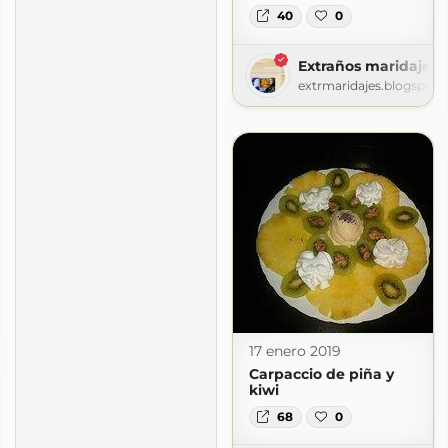
40
0
Extraños maridajes
extrmaridajes.blogspot
nse
logspot.com
17 enero 2019
Carpaccio de piña y
kiwi
68
0