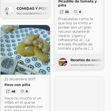
Picadillo de tomate y
leta
piña
COMIDAS Y POSTRES
ogspot.com
23
0
lascosasdeantesva.blogspot.com
Propuestas como la
que hoy os invito a
probar son un gran
recurso durante el
verano. Ligero y
refrescante, el... La
entrada Picadillo de
tomate y piña se (...)
Recetas de cocina
www.lasrecetascocina.co
22 diciembre 2017
Pavo con piña
48
0
Hace no mucho vi un
vídeo en el que se
preparaba el pollo con
piña. Me pareció