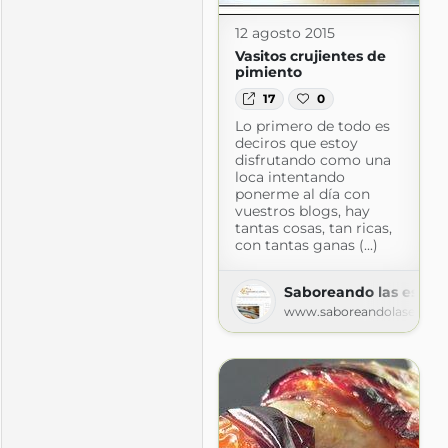
a.com
12 agosto 2015
Vasitos crujientes de
pimiento
17
0
Lo primero de todo es
deciros que estoy
disfrutando como una
loca intentando
ponerme al día con
vuestros blogs, hay
tantas cosas, tan ricas,
con tantas ganas (...)
Saboreando las estrell
www.saboreandolasestrell