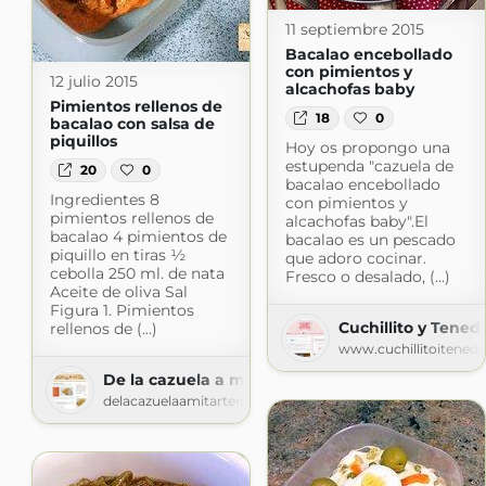
11 septiembre 2015
Bacalao encebollado
con pimientos y
12 julio 2015
alcachofas baby
Pimientos rellenos de
18
0
bacalao con salsa de
piquillos
Hoy os propongo una
estupenda "cazuela de
20
0
bacalao encebollado
Ingredientes 8
con pimientos y
pimientos rellenos de
alcachofas baby".El
bacalao 4 pimientos de
bacalao es un pescado
piquillo en tiras ½
que adoro cocinar.
cebolla 250 ml. de nata
Fresco o desalado, (...)
Aceite de oliva Sal
Figura 1. Pimientos
Cuchillito y Tened
rellenos de (...)
www.cuchillitoitened
De la cazuela a mi tartera
delacazuelaamitartera.blogspot.com