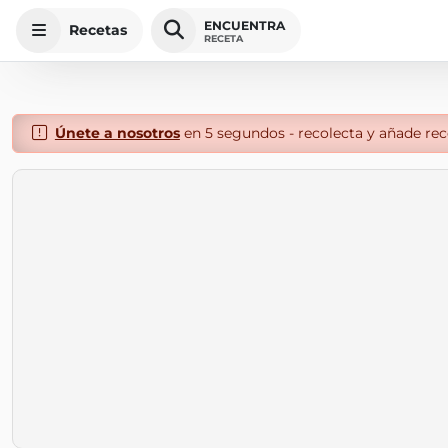
ENCUENTRA
Recetas
RECETA
Únete a nosotros
en 5 segundos - recolecta y añade rece