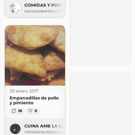
COMIDAS Y POSTRES
lascosasdeantesva.blogspot.com
29 enero 2017
Empanadillas de pollo
y pimiento
18
0
CUINA AMB LA LOLINES
vikitalolines.blogspot.com