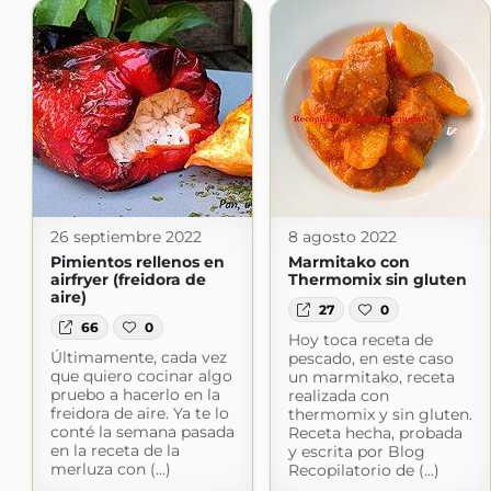
26 septiembre 2022
8 agosto 2022
Pimientos rellenos en
Marmitako con
airfryer (freidora de
Thermomix sin gluten
aire)
27
0
66
0
Hoy toca receta de
Últimamente, cada vez
pescado, en este caso
que quiero cocinar algo
un marmitako, receta
pruebo a hacerlo en la
realizada con
freidora de aire. Ya te lo
thermomix y sin gluten.
conté la semana pasada
Receta hecha, probada
en la receta de la
y escrita por Blog
merluza con (...)
Recopilatorio de (...)