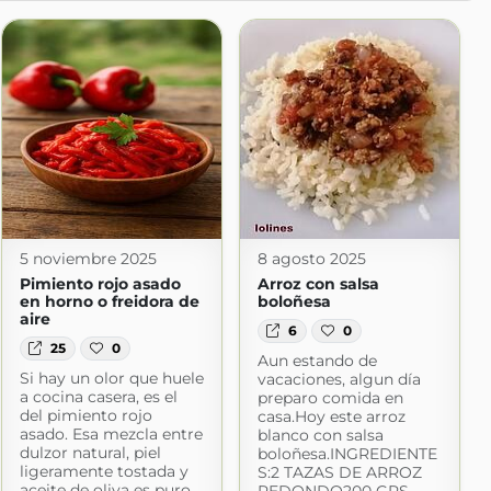
5 noviembre 2025
8 agosto 2025
Pimiento rojo asado
Arroz con salsa
en horno o freidora de
boloñesa
aire
6
0
25
0
Aun estando de
Si hay un olor que huele
vacaciones, algun día
a cocina casera, es el
preparo comida en
del pimiento rojo
casa.Hoy este arroz
asado. Esa mezcla entre
blanco con salsa
dulzor natural, piel
boloñesa.INGREDIENTE
ligeramente tostada y
S:2 TAZAS DE ARROZ
aceite de oliva es puro