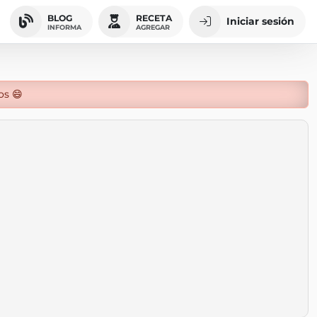
BLOG
RECETA
Iniciar sesión
INFORMA
AGREGAR
os 😄