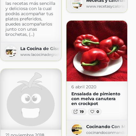
Recetas y calorias
las recetas más sencilla
spot.com
www.recetasycalorias.com
y deliciosa con la cual
podrás acompañar tus
platos preferidos,
puedes acompañarlos
junto con unas
brochetas, (...)
La Cocina de Gisele
www.lacocinadegisele.com
6 abril 2020
Ensalada de pimiento
con melva canutera
en crockpot
19
0
Cocinando Con Mandi
cocinandoconmandil.blog
21 noviembre 2018