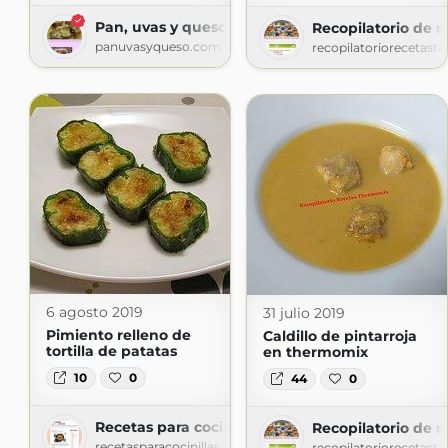
Pan, uvas y queso saben a beso
Recopilatorio de 
panuvasyqueso.com
recopilatoriorecetas
6 agosto 2019
31 julio 2019
Pimiento relleno de
Caldillo de pintarroja
tortilla de patatas
en thermomix
10
0
44
0
Recetas para cocinillas
Recopilatorio de 
recetasparacocinillas.blogspot.com
recopilatoriorecetas