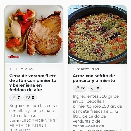
19 julio 2026
5 marzo 2026
Cena de verano: filete
Arroz con sofrito de
de atún con pimiento
panceta y pimiento
y berenjena en
12
0
freidora de aire
Ingredientes:350 gr de
7
0
arroz.1 cebolla.1
Seguimos con las cenas
pimiento rojo.250 gr. de
sencillas y fáciles para
panceta fresca.1 ajo.1/2
este caluroso
litro de caldo de
verano.INGREDIENTES:1
verduras o de
FILETE DE ATUN 1
carne.Aceite de
PIMIENTO1