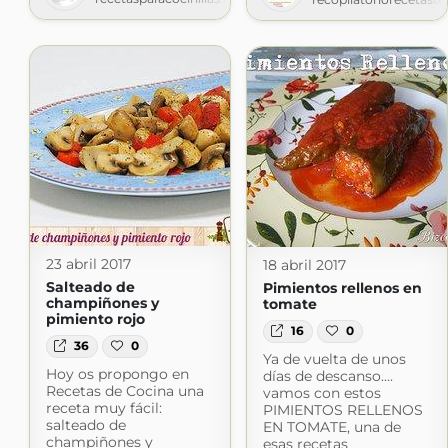
23 abril 2017
18 abril 2017
Salteado de
Pimientos rellenos en
champiñones y
tomate
pimiento rojo
16
0
36
0
Ya de vuelta de unos
Hoy os propongo en
días de descanso....
Recetas de Cocina una
vamos con estos
receta muy fácil:
PIMIENTOS RELLENOS
salteado de
EN TOMATE, una de
champiñones y
esas recetas