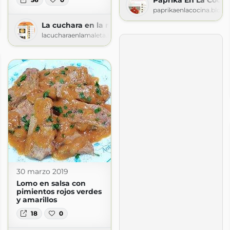
paprikaenlacocina.blog
recetas thermomix
termomix.blogspot.com
La cuchara en la maleta
lacucharaenlamaleta.blogspot.com
30 marzo 2019
Lomo en salsa con
pimientos rojos verdes
y amarillos
18
0
recetas thermomix
termomix.blogspot.com