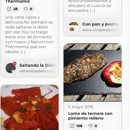
acostumbrándonos a
Thermomix
ella pero el cuscús se
28
0
encuentra (...)
Una cena ligera y
deliciosa.No siempre es
Con pan y postre
todo saltarse la dieta
www.conpanypostre.com
por eso hoy os traigo
estos aros de pimiento
con huevo y beicon con
Thermomix que son
ideales (...)
Saltando la Dieta
saltandoladieta.com
5 mayo 2016
Lomo de ternera con
pimiento relleno
108
0