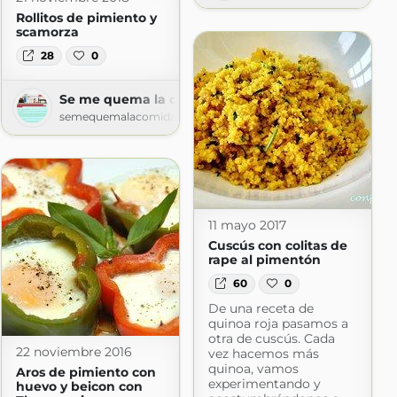
Rollitos de pimiento y
scamorza
28
0
Se me quema la comida
semequemalacomida.blogspot.com
11 mayo 2017
Cuscús con colitas de
rape al pimentón
60
0
De una receta de
quinoa roja pasamos a
otra de cuscús. Cada
22 noviembre 2016
vez hacemos más
quinoa, vamos
Aros de pimiento con
experimentando y
huevo y beicon con