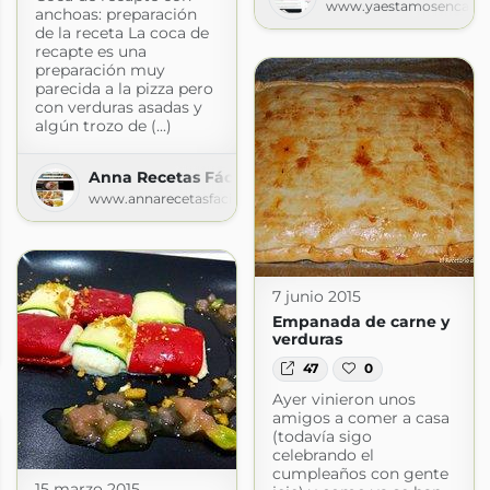
www.yaestamosencasit
anchoas: preparación
de la receta La coca de
recapte es una
preparación muy
parecida a la pizza pero
con verduras asadas y
algún trozo de (...)
Anna Recetas Fáciles
www.annarecetasfaciles.com
7 junio 2015
Empanada de carne y
or
verduras
or.com
47
0
Ayer vinieron unos
amigos a comer a casa
(todavía sigo
celebrando el
cumpleaños con gente
15 marzo 2015