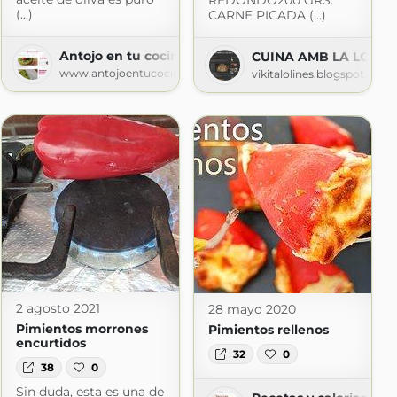
REDONDO200 GRS.
(...)
CARNE PICADA (...)
NÁS
Antojo en tu cocina
CUINA AMB LA LOLIN
as.blogspot.com
www.antojoentucocina.com
vikitalolines.blogspot.com
2 agosto 2021
28 mayo 2020
Pimientos morrones
Pimientos rellenos
encurtidos
32
0
38
0
Sin duda, esta es una de
a