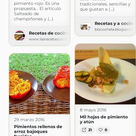
pimiento rojo. Es una
tradicionales, sencillas y
propuesta... El artículo
que gustan a (...)
Salteado de
champiñones y (...)
Recetas y a cocinar
bizcochela.blogspot.
Recetas de cocina
www.lasrecetascocina.com
8 mayo 2016
Mil hojas de pimiento
29 marzo 2016
y atún
Pimientos rellenos de
21
0
arroz bajoques