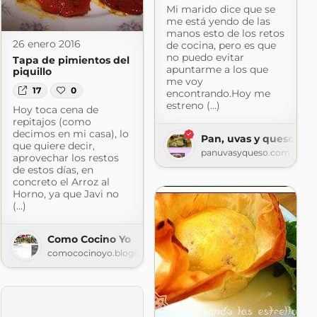
Mi marido dice que se
me está yendo de las
manos esto de los retos
26 enero 2016
de cocina, pero es que
no puedo evitar
Tapa de pimientos del
apuntarme a los que
piquillo
me voy
17
0
encontrando.Hoy me
estreno (...)
Hoy toca cena de
repitajos (como
decimos en mi casa), lo
Pan, uvas y queso sab
que quiere decir,
panuvasyqueso.com
aprovechar los restos
de estos días, en
concreto el Arroz al
Horno, ya que Javi no
(...)
Como Cocino Yo
comococinoyo.blogspot.com
a