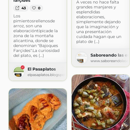
farçides
A veces no hace falta
grandes manjares y
43
0
esplendidas
Los
elaboraciones,
pimientosrellenosde
simplemente dejando
arroz, son una
que la imaginación y
elaboracióntípicade la
una presentación
zona de la montaña
cuidada hagan que un
alicantina, donde se
plato de (...)
denominan "Bajoques
Farçides".La curiosidad
Saboreando las est
del plato, es (...)
www.saboreandolasest
El Pasaplatos
elpasaplatos.blogspot.com