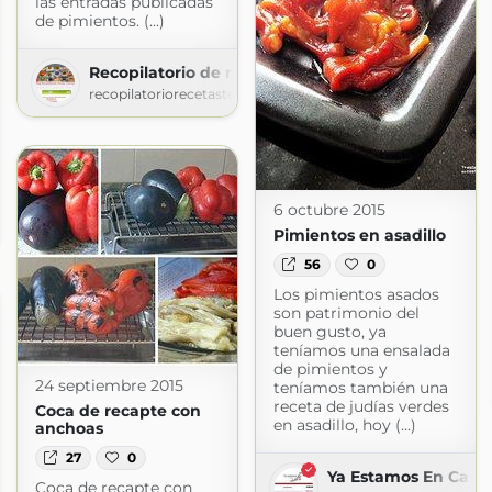
las entradas publicadas
de pimientos. (...)
Recopilatorio de recetas thermomix
recopilatoriorecetastermomix.blogspot.com
rellas
6 octubre 2015
rellas.com
Pimientos en asadillo
56
0
Los pimientos asados
son patrimonio del
buen gusto, ya
teníamos una ensalada
de pimientos y
24 septiembre 2015
teníamos también una
receta de judías verdes
Coca de recapte con
en asadillo, hoy (...)
anchoas
27
0
Ya Estamos En Casit
Coca de recapte con