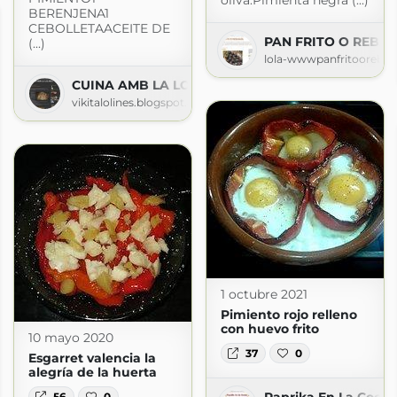
oliva.Pimienta negra (...)
BERENJENA1
CEBOLLETAACEITE DE
PAN FRITO O REBA
(...)
lola-wwwpanfritooreban
CUINA AMB LA LOLINES
vikitalolines.blogspot.com
1 octubre 2021
Pimiento rojo relleno
con huevo frito
10 mayo 2020
37
0
Esgarret valencia la
alegría de la huerta
Paprika En La Cocin
56
0