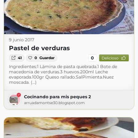
9 junio 2017
Pastel de verduras
0
41
0
Guardar
Delicioso
Ingredientes:1 Lámina de pasta quebrada.1 Bote de
macedonia de verduras.3 huevos.200ml Leche
evaporada.100gr Queso rallado.SalPimienta.Nuez
moscada. (...)
Cocinando para mis peques 2
arruadamontse30.blogspot.com