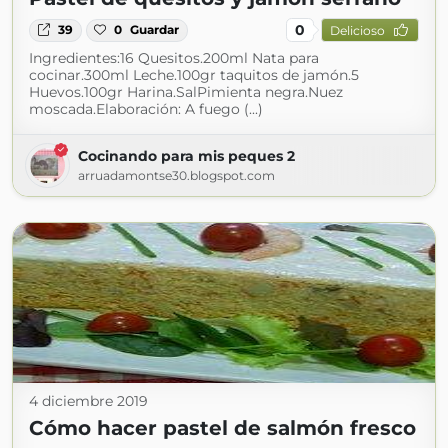
0
39
0
Guardar
Delicioso
Ingredientes:16 Quesitos.200ml Nata para
cocinar.300ml Leche.100gr taquitos de jamón.5
Huevos.100gr Harina.SalPimienta negra.Nuez
moscada.Elaboración: A fuego (...)
Cocinando para mis peques 2
arruadamontse30.blogspot.com
4 diciembre 2019
Cómo hacer pastel de salmón fresco