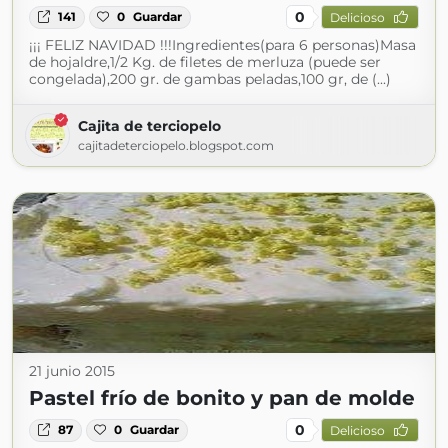
0
141
0
Guardar
Delicioso
¡¡¡ FELIZ NAVIDAD !!!Ingredientes(para 6 personas)Masa
de hojaldre,1/2 Kg. de filetes de merluza (puede ser
congelada),200 gr. de gambas peladas,100 gr, de (...)
Cajita de terciopelo
cajitadeterciopelo.blogspot.com
21 junio 2015
Pastel frío de bonito y pan de molde
0
87
0
Guardar
Delicioso