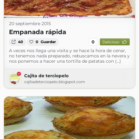
20 septiembre 2015
Empanada rápida
0
40
0
Guardar
Delicioso
A veces nos llega una visita y se hace la hora de cenar,
no tenemos nada preparado, rebuscamos en la nevera y
nos ponemos a hacer una tortilla de patatas con (...)
Cajita de terciopelo
cajitadeterciopelo.blogspot.com