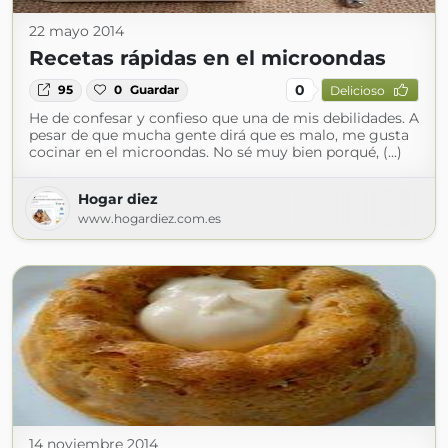
22 mayo 2014
Recetas rápidas en el microondas
0
95
0
Guardar
Delicioso
He de confesar y confieso que una de mis debilidades. A
pesar de que mucha gente dirá que es malo, me gusta
cocinar en el microondas. No sé muy bien porqué, (...)
Hogar diez
www.hogardiez.com.es
14 noviembre 2014