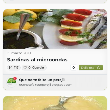
15 marzo 2019
Sardinas al microondas
0
117
0
Guardar
Delicioso
Que no te falte un perejil
quenotefalteunperejil.blogspot.com