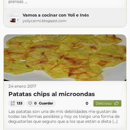
piensas ...
Vamos a cocinar con Yoli e Inés
yoliycarmi.blogspot.com
24 enero 2017
Patatas chips al microondas
0
133
0
Guardar
Delicioso
Las patatas son una de mis debilidades me gustan de
todas las formas posibles y hoy os traigo una forma de
degustarlas que seguro que a los que están a dieta (...)