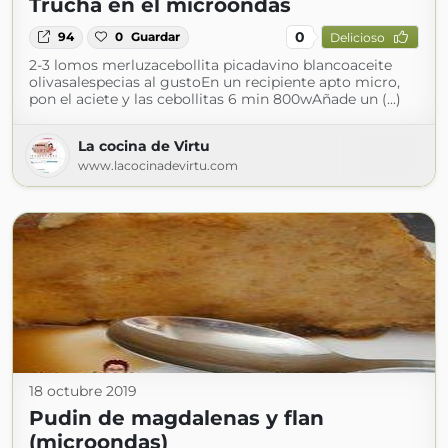
Trucha en el microondas
0
94
0
Guardar
Delicioso
2-3 lomos merluzacebollita picadavino blancoaceite
olivasalespecias al gustoEn un recipiente apto micro,
pon el aciete y las cebollitas 6 min 800wAñade un (...)
La cocina de Virtu
www.lacocinadevirtu.com
18 octubre 2019
Pudin de magdalenas y flan
(microondas)