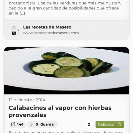
protagonista, una de las verduras que más me gustan,
debido a la gran cantidad de posibilidades que ofrece
en la (...)
Las recetas de Masero
www.lasrecetasdemasero.com
12 diciembre 2014
Calabacines al vapor con hierbas
provenzales
0
144
0
Guardar
Delicioso
Este plato es una verdadera delicia, elegante, delicado y