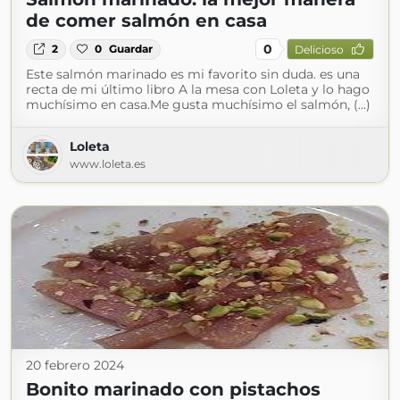
de comer salmón en casa
0
2
0
Guardar
Delicioso
Este salmón marinado es mi favorito sin duda. es una
recta de mi último libro A la mesa con Loleta y lo hago
muchísimo en casa.Me gusta muchísimo el salmón, (...)
Loleta
www.loleta.es
20 febrero 2024
Bonito marinado con pistachos