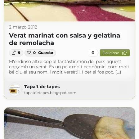
2 marzo 2012
Verat marinat con salsa y gelatina
de remolacha
0
9
0
Guardar
Delicioso
M'endinso altre cop al fantàsticmón del peix, aquest
cop,amb un verat. És un peix molt econòmic, com molt
bé diu el seu nom, i molt versàtil. I per si fos poc, (...)
Tapa't de tapes
tapatdetapes.blogspot.com