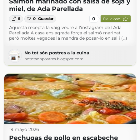
Salmón marinado con salsa de soja y
miel, de Ada Parellada
0
5
0
Guardar
Delicioso
Aquesta recepta la vaig veure a l'instagram de l'Ada
Parellada A casa ens agrada força el salmó marinat
però moltes vegades la mandra de posar-lo en sal i (...)
No tot són postres a la cuina
nototsonpostres.blogspot.com
19 mayo 2026
Pechugas de pollo en escabeche