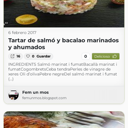
6 febrero 2017
Tartar de salmó y bacalao marinados
y ahumados
0
16
0
Guardar
Delicioso
INGREDIENTS Salmó marinat i fumatBacallà marinat i
fumatCogombretsCeba tendraPerles de vinagre de
xeres Oli d’olivaPebre negreDel salmó marinat i fumat
(...)
Fem un mos
femunmos.blogspot.com