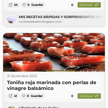
0
24
0
Guardar
Delicioso
MIS RECETAS RÁPIDAS Y SORPRENDENTES (Recet
recetasdebelen.blogspot.com
31 diciembre 2022
Toniña roja marinada con perlas de
vinagre balsámico
0
41
0
Guardar
Delicioso