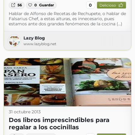
0
56
0
Guardar
Delicioso
Hablar de Alfonso de Recetas de Rechupete, o hablar de
Falsarius Chef, a estas alturas, es innecesario, pues
estamos ante dos grandes fenómenos de la cocina (...)
Lazy Blog
www.lazyblog.net
31 octubre 2013
Dos libros imprescindibles para
regalar a los cocinillas