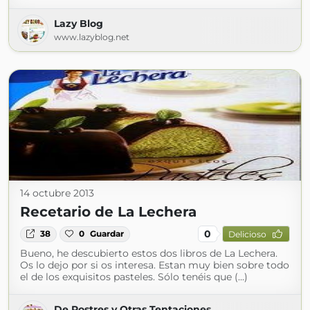
Lazy Blog
www.lazyblog.net
14 octubre 2013
Recetario de La Lechera
0
38
0
Guardar
Delicioso
Bueno, he descubierto estos dos libros de La Lechera.
Os lo dejo por si os interesa. Estan muy bien sobre todo
el de los exquisitos pasteles. Sólo tenéis que (...)
De Postres y Otras Tentaciones