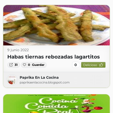
9 junio 2022
Habas tiernas rebozadas lagartitos
0
31
0
Guardar
Delicioso
Paprika En La Cocina
paprikaenlacocina.blogspot.com