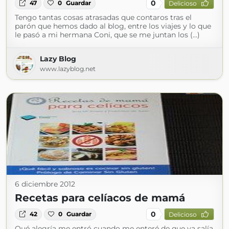
0
47
0
Guardar
Delicioso
Tengo tantas cosas atrasadas que contaros tras el
parón que hemos dado al blog, entre los viajes y lo que
le pasó a mi hermana Coni, que se me juntan los (...)
Lazy Blog
www.lazyblog.net
6 diciembre 2012
Recetas para celíacos de mamá
0
42
0
Guardar
Delicioso
Qué alegría me entró cuando me enteré de que ya salía