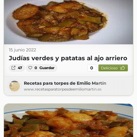
15 junio 2022
Judías verdes y patatas al ajo arriero
0
47
0
Guardar
Delicioso
Recetas para torpes de Emilio Martín
www.recetasparatorpesdeemiliomartin.es