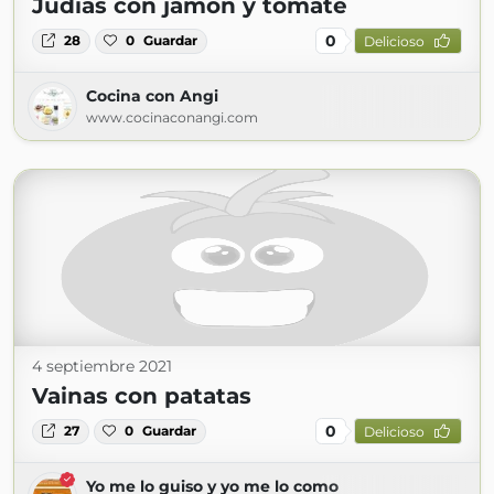
Judías con jamón y tomate
0
28
0
Guardar
Delicioso
Cocina con Angi
www.cocinaconangi.com
4 septiembre 2021
Vainas con patatas
0
27
0
Guardar
Delicioso
Yo me lo guiso y yo me lo como