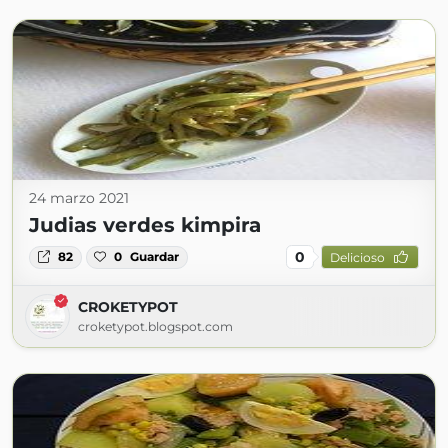
24 marzo 2021
Judias verdes kimpira
0
82
0
Guardar
Delicioso
CROKETYPOT
croketypot.blogspot.com