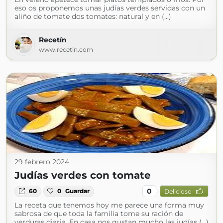
eso os proponemos unas judías verdes servidas con un
aliño de tomate dos tomates: natural y en (...)
Recetín
www.recetin.com
29 febrero 2024
Judías verdes con tomate
0
60
0
Guardar
Delicioso
La receta que tenemos hoy me parece una forma muy
sabrosa de que toda la familia tome su ración de
verduras diaria. En casa nos gustan mucho las judías (...)