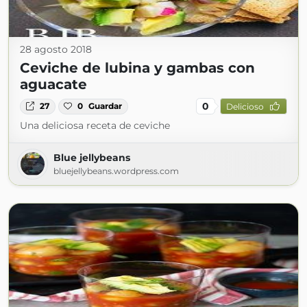
28 agosto 2018
Ceviche de lubina y gambas con
aguacate
0
27
0
Guardar
Delicioso
Una deliciosa receta de ceviche
Blue jellybeans
bluejellybeans.wordpress.com