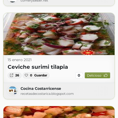
comerybeber.net
15 enero 2021
Ceviche surimi tilapia
0
26
0
Guardar
Delicioso
Cocina Costarricense
recetasdecostarica.blogspot.com