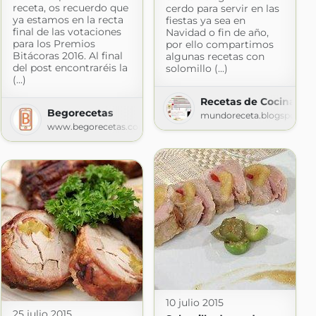
receta, os recuerdo que
cerdo para servir en las
ya estamos en la recta
fiestas ya sea en
final de las votaciones
Navidad o fin de año,
para los Premios
por ello compartimos
Bitácoras 2016. Al final
algunas recetas con
del post encontraréis la
solomillo (...)
(...)
 ¡pruébalo!
Recetas de Cocina faci
Begorecetas
om
mundoreceta.blogspot.co
www.begorecetas.com
10 julio 2015
25 julio 2015