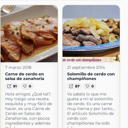
7 marzo 2018
21 septiembre 2014
Carne de cerdo en
Solomillo de cerdo con
salsa de zanahoria
champiñones
91
0
87
0
Hola amigos ¿Qué tal?.
Ya sabéis lo que me
Hoy traigo una receta
gusta a mi el solomillo
exquisita y muy fácil de
de cerdo. Es una carne
hacer, es una Carne de
muy tierna y por tanto...
Cerdo en Salsa de
El artículo Solomillo de
Zanahorias, con pocos
cerdo con
ingredientes y además
champiñones ha sido