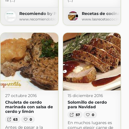
la (...)
(...)
Recomiendo by Pola &amp; Cleme
Recetas de cocina
www.recomiendoblog.com
www.lasrecetascocina.co
27 octubre 2016
15 diciembre 2016
Chuleta de cerdo
Solomillo de cerdo
marinada con salsa de
para Navidad
cerdo y limón
57
0
63
0
En muchos lugares es
Antes de pasar a la
comun elegir carne de