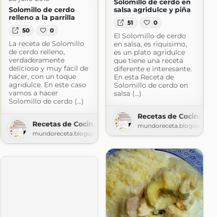
Solomillo de cerdo en
Solomillo de cerdo
salsa agridulce y piña
relleno a la parrilla
51
0
50
0
El Solomillo de cerdo
La receta de Solomillo
en salsa, es riquisimo,
de cerdo relleno,
es un plato agridulce
verdaderamente
que tiene una receta
delicioso y muy facil de
diferente e interesante.
hacer, con un toque
En esta Receta de
agridulce. En este caso
Solomillo de cerdo en
vamos a hacer
salsa (...)
Solomillo de cerdo (...)
na
Recetas de Cocina faci
Recetas de Cocina faciles
na.com
mundoreceta.blogspot.co
mundoreceta.blogspot.com