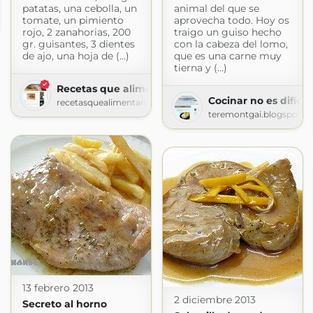
patatas, una cebolla, un
animal del que se
tomate, un pimiento
aprovecha todo. Hoy os
m
rojo, 2 zanahorias, 200
traigo un guiso hecho
gr. guisantes, 3 dientes
con la cabeza del lomo,
de ajo, una hoja de (...)
que es una carne muy
tierna y (...)
Recetas que alimentan
Cocinar no es difícil
recetasquealimentan.blogspot.com
teremontgai.blogspot.c
13 febrero 2013
2 diciembre 2013
Secreto al horno