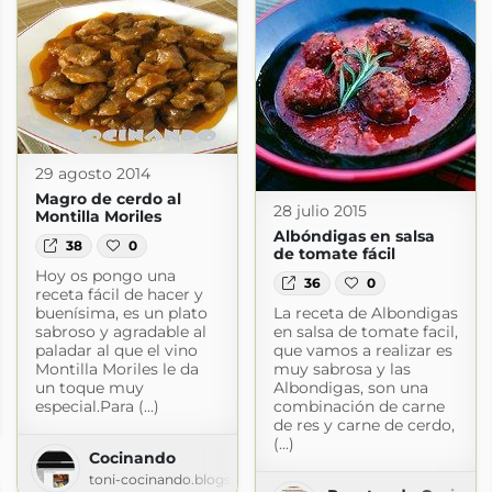
29 agosto 2014
Magro de cerdo al
28 julio 2015
Montilla Moriles
Albóndigas en salsa
38
0
de tomate fácil
Hoy os pongo una
36
0
receta fácil de hacer y
buenísima, es un plato
La receta de Albondigas
sabroso y agradable al
en salsa de tomate facil,
paladar al que el vino
que vamos a realizar es
Montilla Moriles le da
muy sabrosa y las
un toque muy
Albondigas, son una
especial.Para (...)
combinación de carne
m
de res y carne de cerdo,
(...)
Cocinando
toni-cocinando.blogspot.com