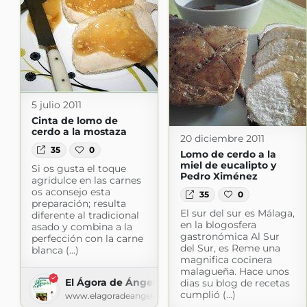
5 julio 2011
Cinta de lomo de
cerdo a la mostaza
20 diciembre 2011
35
0
Lomo de cerdo a la
miel de eucalipto y
Si os gusta el toque
Pedro Ximénez
agridulce en las carnes
os aconsejo esta
35
0
preparación; resulta
El sur del sur es Málaga,
diferente al tradicional
en la blogosfera
asado y combina a la
gastronómica Al Sur
perfección con la carne
del Sur, es Reme una
blanca (...)
magnifica cocinera
malagueña. Hace unos
El Ágora de Ángeles
dias su blog de recetas
cumplió (...)
www.elagoradeangeles.com