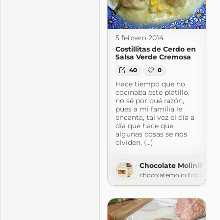
5 febrero 2014
Costillitas de Cerdo en
Salsa Verde Cremosa
40
0
Hace tiempo que no
cocinaba este platillo,
no sé por qué razón,
pues a mi familia le
encanta, tal vez el día a
día que hace que
algunas cosas se nos
olviden, (...)
Chocolate Molinillo
fogones
chocolatemolinilloblog.bl
ogones.com