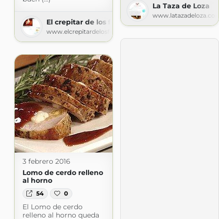
La Taza de Loza
www.latazadeloza.co
El crepitar de los fogones
www.elcrepitardelosfogones.com
3 febrero 2016
Lomo de cerdo relleno
al horno
54
0
El Lomo de cerdo
relleno al horno queda