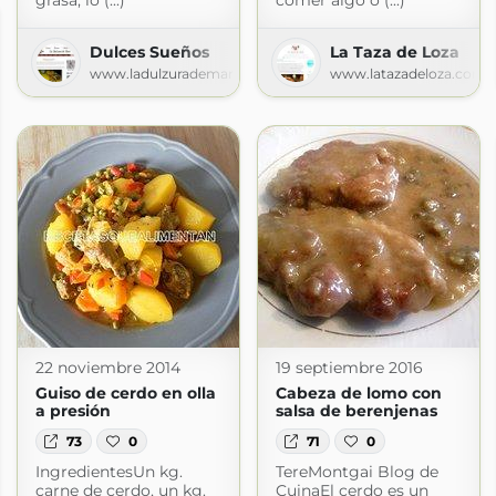
grasa, lo (...)
comer algo o (...)
Dulces Sueños
La Taza de Loza
www.ladulzurademari.es
www.latazadeloza.com
22 noviembre 2014
19 septiembre 2016
Guiso de cerdo en olla
Cabeza de lomo con
a presión
salsa de berenjenas
73
0
71
0
IngredientesUn kg.
TereMontgai Blog de
carne de cerdo, un kg.
CuinaEl cerdo es un