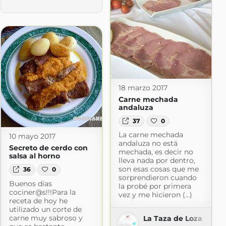
18 marzo 2017
Carne mechada
andaluza
37
0
La carne mechada
10 mayo 2017
andaluza no está
Secreto de cerdo con
mechada, es decir no
salsa al horno
lleva nada por dentro,
son esas cosas que me
36
0
sorprendieron cuando
Buenos días
la probé por primera
cociner@s!!!Para la
vez y me hicieron (...)
receta de hoy he
utilizado un corte de
carne muy sabroso y
La Taza de Loza