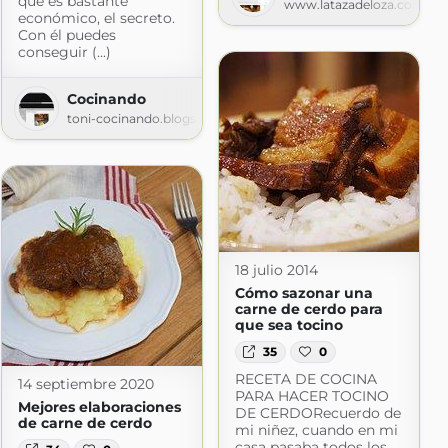
que es bastante
ciles
www.latazadeloza.com
económico, el secreto.
com
Con él puedes
conseguir (...)
Cocinando
toni-cocinando.blogspot.com
18 julio 2014
Cómo sazonar una
carne de cerdo para
que sea tocino
35
0
RECETA DE COCINA
14 septiembre 2020
PARA HACER TOCINO
Mejores elaboraciones
DE CERDORecuerdo de
de carne de cerdo
mi niñez, cuando en mi
casa pasaba todos los