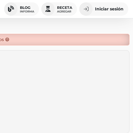
BLOG
RECETA
Iniciar sesión
INFORMA
AGREGAR
os 😄