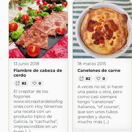
13 junio 2018
18 marzo 2015
Fiambre de cabeza de
Canelones de carne
cerdo
82
0
82
0
A veces no sé, si hacer
El crepitar de los
una pasta u otra, pero
fogones
como casi siempre
www.elcrepitardelosfog
tengo "canelones"
ones.com Hoy tenemos
italianos, "of course",
una receta con un
que son unos tubos
producto típico de
grandes y duros,
Galicia, la “cachucha”,
mucho más (...)
imprescindible en un
buen (...)