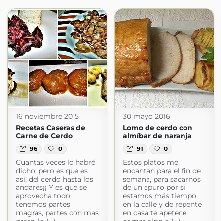
16 noviembre 2015
30 mayo 2016
Recetas Caseras de
Lomo de cerdo con
Carne de Cerdo
almíbar de naranja
96
0
91
0
Cuantas veces lo habré
Estos platos me
dicho, pero es que es
encantan para el fin de
así, del cerdo hasta los
semana, para sacarnos
andares¡¡ Y es que se
de un apuro por si
aprovecha todo,
estamos más tiempo
tenemos partes
en la calle y de repente
magras, partes con mas
en casa te apetece