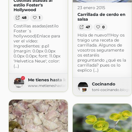
Costillas asadas al
estilo Foster's
23 enero 2015
Hollywood
Carrillada de cerdo en
48
1
salsa
Costillas asadas(estilo
47
0
Foster´s
Hola de nuevo!!!Hoy os
hollywood)Enlace para
traigo una receta de
ver el vídeo:
carrillada. Algunos de
Ingredientes: p.p1
vosotros seguramente
{margin: 0.0px 0.0px
os estaréis
0.0px 0.0px; font: 11.0px
preguntando ¿qué es la
'Helvetica Neue'; color:
carrillada? pues os lo
(...)
explico (...)
Me tienes hasta los fogones
Cocinando
www.metieneshastalosfogones.com
toni-cocinando.blogs