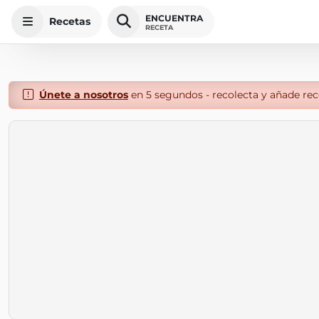
ENCUENTRA
Recetas
RECETA
Únete a nosotros
en 5 segundos - recolecta y añade rece