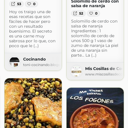
Solomillo de cerdo con
53
0
salsa de naranja
Hoy os traigo una de
52
0
esas recetas que son
Solomillo de cerdo con
fáciles de hacer pero
salsa de naranja
con un resultado
Ingredientes : 1
buenísimo. El secreto
solomillo de cerdo de
es una carne muy
unos 500 g 1 vaso de
sabrosa por lo que, con
zumo de naranja La piel
poco que le (...)
de una naranja sin
parte… La (...)
Cocinando
toni-cocinando.blogspot.com
Mis Cosillas de Coci
www.miscosillasdecoci