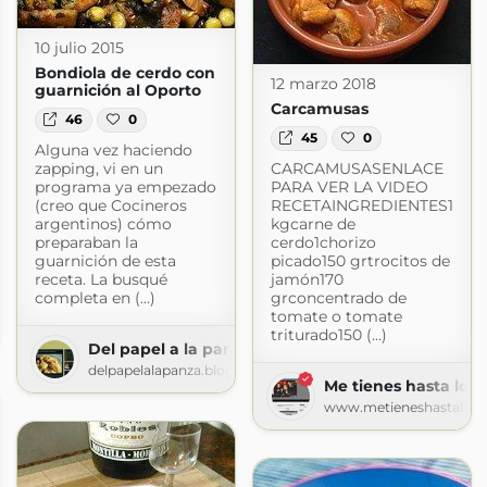
10 julio 2015
Bondiola de cerdo con
12 marzo 2018
guarnición al Oporto
Carcamusas
46
0
45
0
Alguna vez haciendo
zapping, vi en un
CARCAMUSASENLACE
programa ya empezado
PARA VER LA VIDEO
(creo que Cocineros
RECETAINGREDIENTES1
argentinos) cómo
kgcarne de
preparaban la
cerdo1chorizo
guarnición de esta
picado150 grtrocitos de
receta. La busqué
jamón170
completa en (...)
grconcentrado de
tomate o tomate
pot.com
triturado150 (...)
Del papel a la panza
delpapelalapanza.blogspot.com
Me tienes hasta los 
www.metieneshastalosf