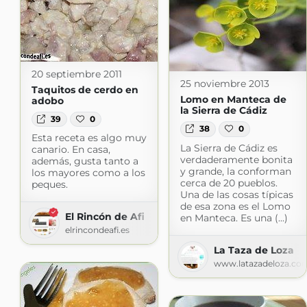
20 septiembre 2011
25 noviembre 2013
Taquitos de cerdo en
Lomo en Manteca de
adobo
la Sierra de Cádiz
39
0
38
0
Esta receta es algo muy
La Sierra de Cádiz es
canario. En casa,
verdaderamente bonita
además, gusta tanto a
y grande, la conforman
los mayores como a los
cerca de 20 pueblos.
peques.
Una de las cosas típicas
de esa zona es el Lomo
El Rincón de Afi
en Manteca. Es una (...)
elrincondeafi.es
La Taza de Loza
www.latazadeloza.co