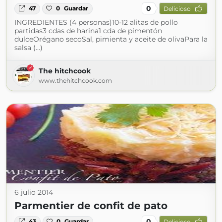
0
47
0
Guardar
Delicioso
INGREDIENTES (4 personas)10-12 alitas de pollo
partidas3 cdas de harina1 cda de pimentón
dulceOrégano secoSal, pimienta y aceite de olivaPara la
salsa (...)
The hitchcook
www.thehitchcook.com
6 julio 2014
Parmentier de confit de pato
0
43
0
Guardar
Delicioso