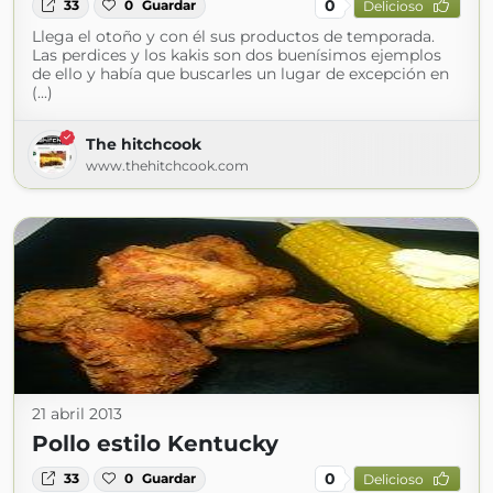
0
33
0
Guardar
Delicioso
Llega el otoño y con él sus productos de temporada.
Las perdices y los kakis son dos buenísimos ejemplos
de ello y había que buscarles un lugar de excepción en
(...)
The hitchcook
www.thehitchcook.com
21 abril 2013
Pollo estilo Kentucky
0
33
0
Guardar
Delicioso