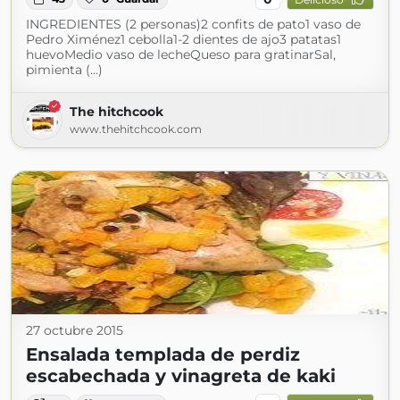
INGREDIENTES (2 personas)2 confits de pato1 vaso de
Pedro Ximénez1 cebolla1-2 dientes de ajo3 patatas1
huevoMedio vaso de lecheQueso para gratinarSal,
pimienta (...)
The hitchcook
www.thehitchcook.com
27 octubre 2015
Ensalada templada de perdiz
escabechada y vinagreta de kaki