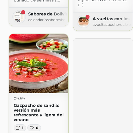
puñado de semillas (...)
(...)
Sabores de Bolivia » Receta
A vueltas con los 
calendariosaboresbolivia.com
avueltaspucheros.blo
09:59
Gazpacho de sandía:
versión más
refrescante y ligera del
verano
1
0