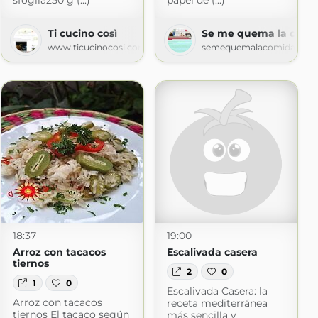
sfoglia250 g (...)
papel de (...)
Ti cucino così
Se me quema la comi
 Receta
www.ticucinocosi.com
semequemalacomida.blog
a.com
18:37
19:00
Arroz con tacacos
Escalivada casera
tiernos
2
0
1
0
Escalivada Casera: la
Arroz con tacacos
receta mediterránea
tiernos El tacaco según
más sencilla y