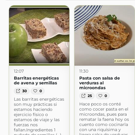
12:07
11:30
Barritas energéticas
Pasta con salsa de
de avena y semillas
verduras al
microondas
30
0
25
0
Las barritas energéticas
Hace poco os conté
son muy prácticas si
como cocer pasta en el
estamos haciendo
microondas, pues para
ejercicio físico o
rematar la faena hoy os
estamos de viaje y las
cuento como cocinarla
fuerzas nos
con una riquísima y
fallan.Ingredientes 1
ligera salsa de verduras.