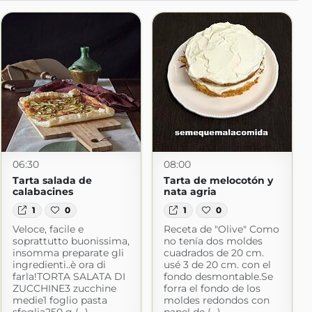
06:30
08:00
Tarta salada de
Tarta de melocotón y
calabacines
nata agria
1
0
1
0
Veloce, facile e
Receta de "Olive" Como
soprattutto buonissima,
no tenía dos moldes
insomma preparate gli
cuadrados de 20 cm.
ingredienti..è ora di
usé 3 de 20 cm. con el
farla!TORTA SALATA DI
fondo desmontable.Se
ZUCCHINE3 zucchine
forra el fondo de los
medie1 foglio pasta
moldes redondos con