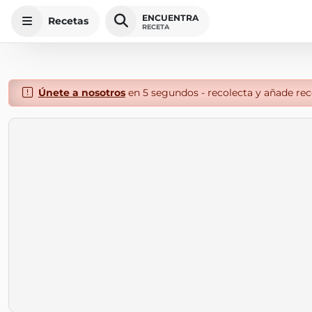
ENCUENTRA
Recetas
RECETA
Únete a nosotros
en 5 segundos - recolecta y añade rece