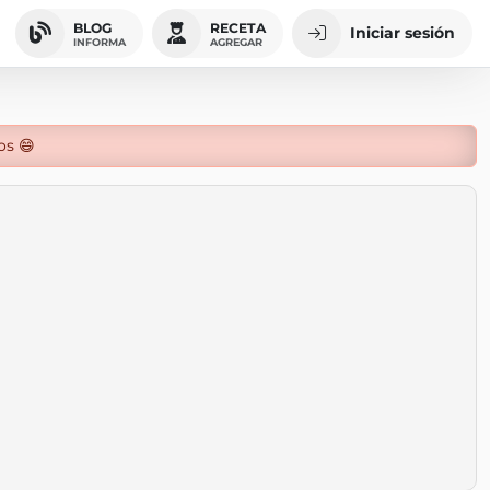
BLOG
RECETA
Iniciar sesión
INFORMA
AGREGAR
os 😄