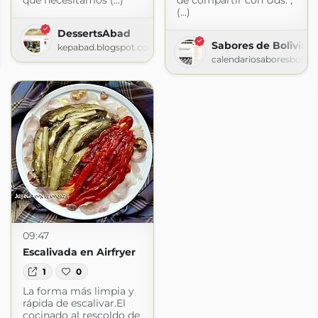
que necesitamos (...)
de compartir con Uds. ,
(...)
DessertsAbad
pucheros
Sabores de Bolivia »
kepabad.blogspot.com
gspot.com
calendariosaboresbolivi
09:47
Escalivada en Airfryer
1
0
La forma más limpia y
rápida de escalivar.El
cocinado al rescoldo de