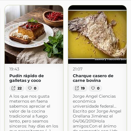
19:43
21:07
Pudín rápido de
Charque casero de
galletas y coco
carne bovina
22
0
19
0
A los que nos gusta
Jorge Angel Ciencias
meternos en faena
económica
sabemos apreciar el
universidade federal…
valor de la cocina
Escrito por Jorge Angel
tradicional a fuego
Orellana Jiménez el
lento, pero seamos
04/06/2010Hola
sinceros: hay días en los
amigos:Con el ánimo