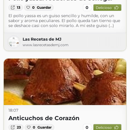
0
13
0
Guardar
Delicioso
El pollo yassa es un guiso sencillo y humilde, con un
sabor y aroma peculiares. El pollo queda tan tierno que
se deshace casi con solo mirarlo. A mí este guiso (...)
Las Recetas de MJ
www.lasrecetasdemj.com
18:07
Anticuchos de Corazón
0
23
0
Guardar
Delicioso