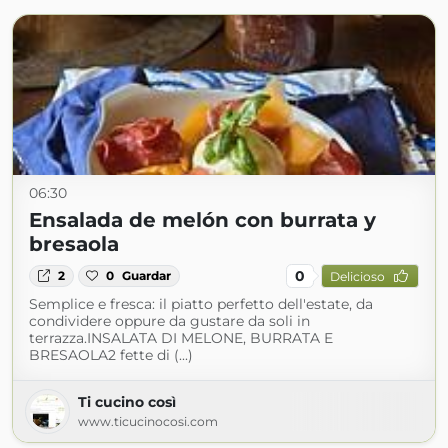
06:30
Ensalada de melón con burrata y
bresaola
0
2
0
Guardar
Delicioso
Semplice e fresca: il piatto perfetto dell'estate, da
condividere oppure da gustare da soli in
terrazza.INSALATA DI MELONE, BURRATA E
BRESAOLA2 fette di (...)
Ti cucino così
www.ticucinocosi.com