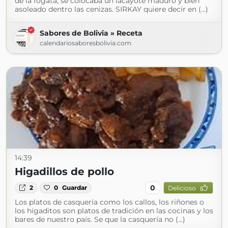
de la fogata, se colocaba un lacayote maduro y bien
asoleado dentro las cenizas. SIRKAY quiere decir en (...)
Sabores de Bolivia » Receta
calendariosaboresbolivia.com
14:39
Higadillos de pollo
0
2
0
Guardar
Delicioso
Los platos de casquería como los callos, los riñones o
los higaditos son platos de tradición en las cocinas y los
bares de nuestro país. Se que la casquería no (...)