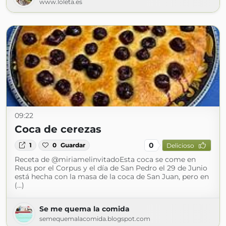
www.loleta.es
09:22
Coca de cerezas
0
1
0
Guardar
Delicioso
Receta de @miriamelinvitadoEsta coca se come en
Reus por el Corpus y el día de San Pedro el 29 de Junio
está hecha con la masa de la coca de San Juan, pero en
(...)
Se me quema la comida
semequemalacomida.blogspot.com