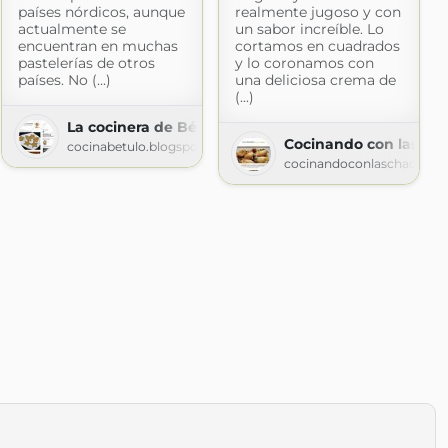
países nórdicos, aunque
realmente jugoso y con
actualmente se
un sabor increíble. Lo
encuentran en muchas
cortamos en cuadrados
pastelerías de otros
y lo coronamos con
países. No (...)
una deliciosa crema de
(...)
La cocinera de Bétulo
Cocinando con las Ch
cocinabetulo.blogspot.com
cocinandoconlaschachas.
.com