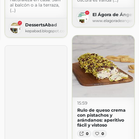
oscura es válida (...)
al balcón o a la terraza,
(...)
El Ágora de Ángeles
www.elagoradeangeles.
DessertsAbad
 » Receta
kepabad.blogspot.com
via.com
15:59
Rulo de queso crema
con pistachos y
arándanos: aperitivo
fácil y vistoso
0
0