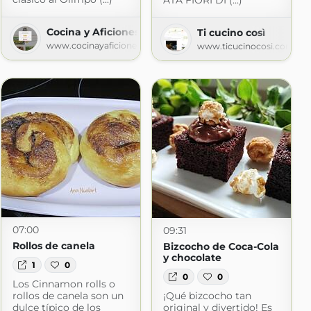
ATA FIORI DI (...)
Cocina y Aficiones
Ti cucino così
www.cocinayaficiones.com
com
www.ticucinocosi.com
07:00
09:31
Rollos de canela
Bizcocho de Coca-Cola
y chocolate
1
0
0
0
Los Cinnamon rolls o
rollos de canela son un
¡Qué bizcocho tan
dulce típico de los
original y divertido! Es