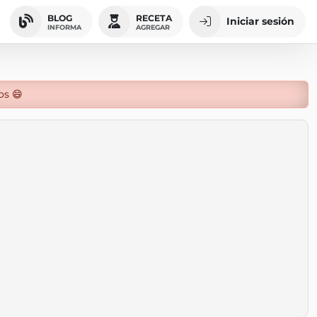
BLOG
RECETA
Iniciar sesión
INFORMA
AGREGAR
os 😄