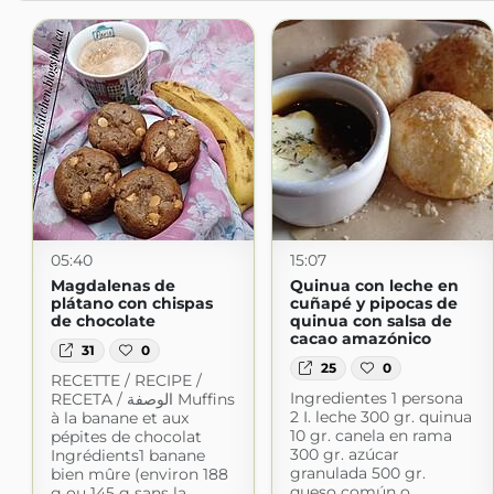
05:40
15:07
Magdalenas de
Quinua con leche en
plátano con chispas
cuñapé y pipocas de
de chocolate
quinua con salsa de
cacao amazónico
31
0
25
0
RECETTE / RECIPE /
Ingredientes 1 persona
RECETA / الوصفة Muffins
2 I. leche 300 gr. quinua
à la banane et aux
10 gr. canela en rama
pépites de chocolat
300 gr. azúcar
Ingrédients1 banane
granulada 500 gr.
bien mûre (environ 188
queso común o
g ou 145 g sans la