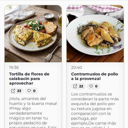
19:36
20:40
Tortilla de flores de
Contramuslos de pollo
calabacín para
a la provenzal
aprovechar
22
0
23
0
Los contramuslos se
¡Hola, amantes del
consideran la parte más
huerto y la buena mesa!
exquisita del pollo por
🌱Hay algo
su textura jugosa en
verdaderamente
comparación con la
mágico en tener tu
pechuga, por
propio pedacito de
ejemplo,De carne más
naturaleza en casa. Salir