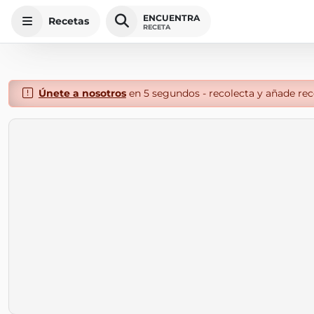
ENCUENTRA
Recetas
RECETA
Únete a nosotros
en 5 segundos - recolecta y añade rece