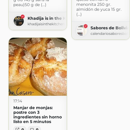
menonita 250 gr.
peau)50 g de (...)
almidón de yuca 15 gr.
(...)
Khadija is in the Kitchen
khadijaisinthekitchen.blogspot.com
Sabores de Bolivia
calendariosaboresboli
17:14
Manjar de monjas:
postre con 3
ingredientes sin horno
listo en 5 minutos
0
0