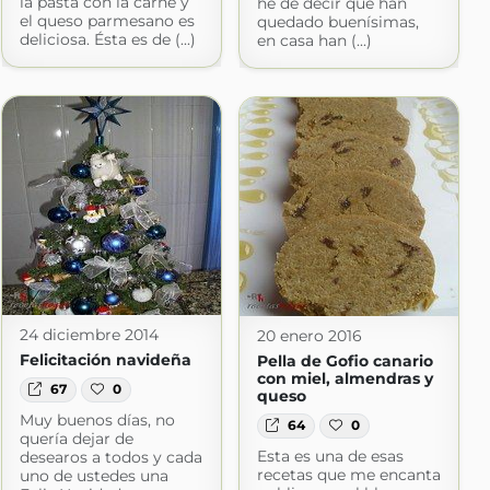
la pasta con la carne y
he de decir que han
el queso parmesano es
quedado buenísimas,
deliciosa. Ésta es de (...)
en casa han (...)
24 diciembre 2014
20 enero 2016
Felicitación navideña
Pella de Gofio canario
con miel, almendras y
67
0
queso
Muy buenos días, no
64
0
quería dejar de
Esta es una de esas
desearos a todos y cada
recetas que me encanta
uno de ustedes una