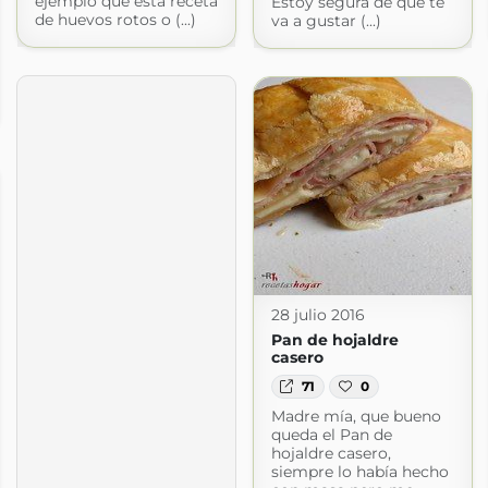
ejemplo que esta receta
Estoy segura de que te
de huevos rotos o (...)
va a gustar (...)
28 julio 2016
Pan de hojaldre
casero
71
0
Madre mía, que bueno
queda el Pan de
hojaldre casero,
siempre lo había hecho