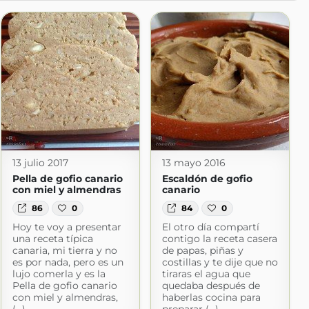
13 julio 2017
13 mayo 2016
Pella de gofio canario
Escaldón de gofio
con miel y almendras
canario
86
0
84
0
Hoy te voy a presentar
El otro día compartí
una receta típica
contigo la receta casera
canaria, mi tierra y no
de papas, piñas y
es por nada, pero es un
costillas y te dije que no
lujo comerla y es la
tiraras el agua que
Pella de gofio canario
quedaba después de
con miel y almendras,
haberlas cocina para