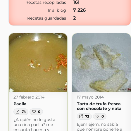
161
Recetas recopiladas
7 226
Ir al blog
2
Recetas guardadas
27 febrero 2014
17 mayo 2014
Paella
Tarta de trufa fresca
con chocolate y nata
74
0
72
0
¿A quién no le gusta
Ejem ejem, no sabía
una rica paella? me
que nombre ponerle a
encanta hacerla y