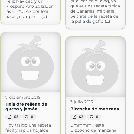
publicar en el blog, ya
Feliz Navidad y un
que es una receta típica
Próspero Año 2015.Dar
de Canarias, mi tierra.
las GRACIAS por leer,
Se trata de la receta de
hacer, compartir (...)
la pella de gofio (...)
7 diciembre 2015
3 julio 2015
Hojaldre relleno de
queso y jamón
Bizcocho de manzana
62
0
62
0
Hoy traigo una receta
Ummmm... este
fácil y rápida hojalde
Bizcocho de manzana