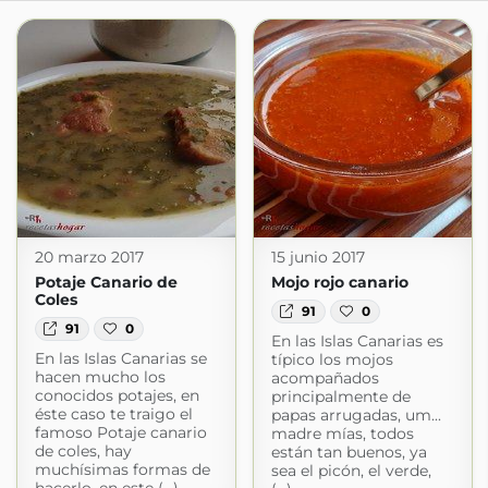
20 marzo 2017
15 junio 2017
Potaje Canario de
Mojo rojo canario
Coles
91
0
91
0
En las Islas Canarias es
En las Islas Canarias se
típico los mojos
hacen mucho los
acompañados
conocidos potajes, en
principalmente de
éste caso te traigo el
papas arrugadas, um...
famoso Potaje canario
madre mías, todos
de coles, hay
están tan buenos, ya
muchísimas formas de
sea el picón, el verde,