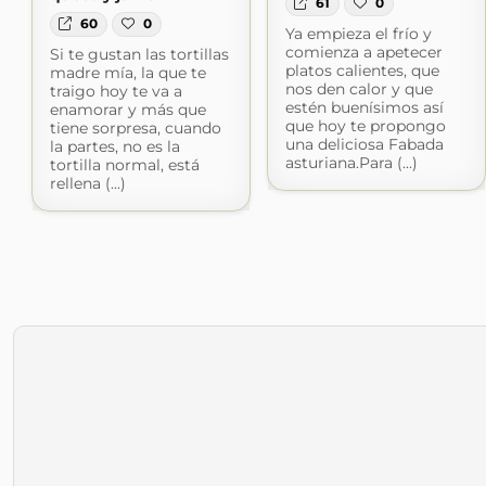
61
0
60
0
Ya empieza el frío y
comienza a apetecer
Si te gustan las tortillas
platos calientes, que
madre mía, la que te
nos den calor y que
traigo hoy te va a
estén buenísimos así
enamorar y más que
que hoy te propongo
tiene sorpresa, cuando
una deliciosa Fabada
la partes, no es la
asturiana.Para (...)
tortilla normal, está
rellena (...)