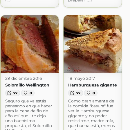
(...)
preparar (...)
29 diciembre 2016
18 mayo 2017
Solomillo Wellington
Hamburguesa gigante
77
0
77
0
Seguro que ya estás
Como gran amante de
pensando en que hacer
la comida "basura" fue
para la cena de fin de
ver la Hamburguesa
año así que... te dejo
gigante y no poder
una buenísima
resistirme, madre mía,
propuesta, el Solomillo
que buena está, menos