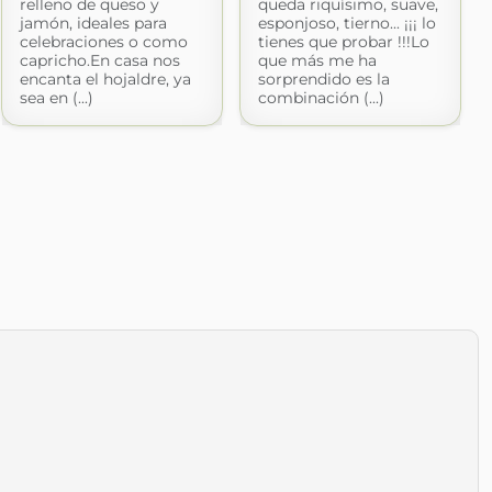
relleno de queso y
queda riquísimo, suave,
jamón, ideales para
esponjoso, tierno... ¡¡¡ lo
celebraciones o como
tienes que probar !!!Lo
capricho.En casa nos
que más me ha
encanta el hojaldre, ya
sorprendido es la
sea en (...)
combinación (...)