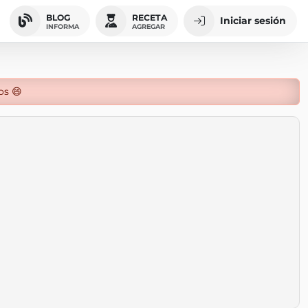
BLOG
RECETA
Iniciar sesión
INFORMA
AGREGAR
os 😄