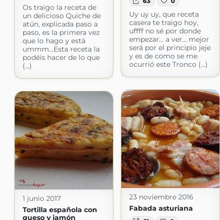
63
0
Os traigo la receta de
Uy uy uy, que receta
un delicioso Quiche de
casera te traigo hoy,
atún, explicada paso a
uffff no sé por donde
paso, es la primera vez
empezar... a ver... mejor
que lo hago y está
será por el principio jeje
ummm...Esta receta la
y es de como se me
podéis hacer de lo que
ocurrió este Tronco (...)
(...)
23 noviembre 2016
1 junio 2017
Fabada asturiana
Tortilla española con
queso y jamón