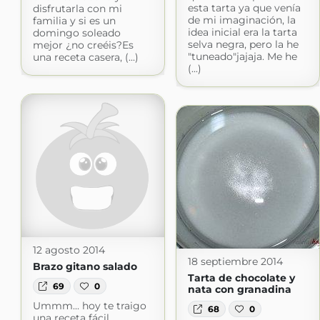
esta tarta ya que venía
disfrutarla con mi
de mi imaginación, la
familia y si es un
idea inicial era la tarta
domingo soleado
selva negra, pero la he
mejor ¿no creéis?Es
"tuneado"jajaja. Me he
una receta casera, (...)
(...)
12 agosto 2014
18 septiembre 2014
Brazo gitano salado
Tarta de chocolate y
69
0
nata con granadina
Ummm... hoy te traigo
68
0
una receta fácil,