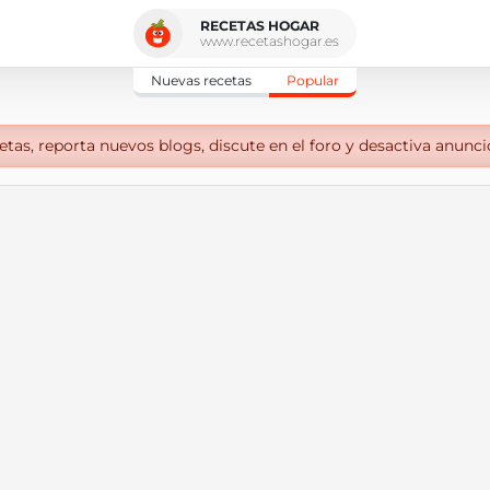
RECETAS HOGAR
www.recetashogar.es
Nuevas recetas
Popular
tas, reporta nuevos blogs, discute en el foro y desactiva anunci