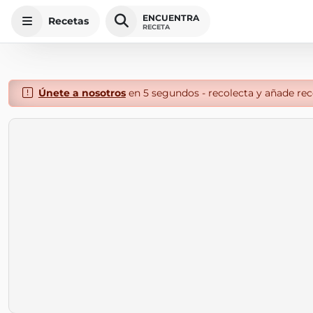
ENCUENTRA
Recetas
RECETA
Únete a nosotros
en 5 segundos - recolecta y añade rece