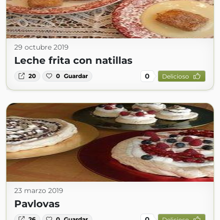
29 octubre 2019
Leche frita con natillas
0
20
0
Guardar
Delicioso
23 marzo 2019
Pavlovas
0
26
0
Guardar
Delicioso