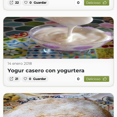
0
22
0
Guardar
Delicioso
14 enero 2018
Yogur casero con yogurtera
0
21
0
Guardar
Delicioso