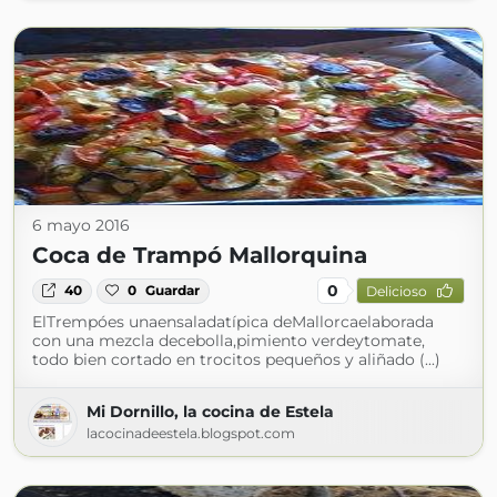
6 mayo 2016
Coca de Trampó Mallorquina
0
40
0
Guardar
Delicioso
ElTrempóes unaensaladatípica deMallorcaelaborada
con una mezcla decebolla,pimiento verdeytomate,
todo bien cortado en trocitos pequeños y aliñado (...)
Mi Dornillo, la cocina de Estela
lacocinadeestela.blogspot.com