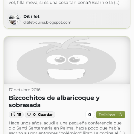
vol, filla meva, si és una cosa tan bona?(Bearn o la (...)
Dit i fet
ditifet-cuina.blogspot.com
17 octubre 2016
Bizcochitos de albaricoque y
sobrasada
0
15
0
Guardar
Delicioso
Hace unos años, acudí a una pequeña conferencia que
dio Santi Santamaria en Palma, hacía poco que había
escrito su por entonces "polémico" libro La cocina al (...)