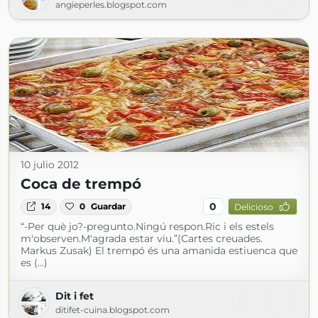
angieperles.blogspot.com
10 julio 2012
Coca de trempó
0
14
0
Guardar
Delicioso
“-Per què jo?-pregunto.Ningú respon.Ric i els estels
m'observen.M'agrada estar viu.”(Cartes creuades.
Markus Zusak) El trempó és una amanida estiuenca que
es (...)
Dit i fet
ditifet-cuina.blogspot.com