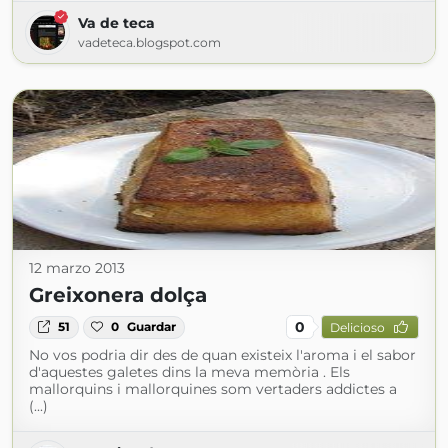
Va de teca
vadeteca.blogspot.com
12 marzo 2013
Greixonera dolça
0
51
0
Guardar
Delicioso
No vos podria dir des de quan existeix l'aroma i el sabor
d'aquestes galetes dins la meva memòria . Els
mallorquins i mallorquines som vertaders addictes a
(...)