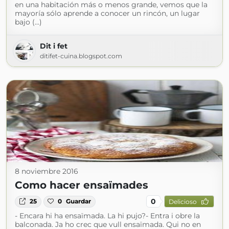
en una habitación más o menos grande, vemos que la
mayoría sólo aprende a conocer un rincón, un lugar
bajo (...)
Dit i fet
ditifet-cuina.blogspot.com
8 noviembre 2016
Como hacer ensaïmades
0
25
0
Guardar
Delicioso
- Encara hi ha ensaïmada. La hi pujo?- Entra i obre la
balconada. Ja ho crec que vull ensaïmada. Qui no en