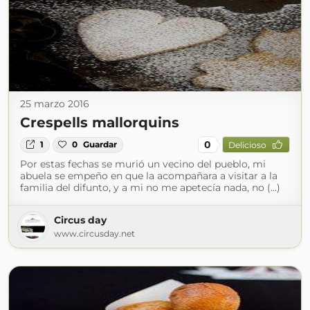
25 marzo 2016
Crespells mallorquins
0
1
0
Guardar
Delicioso
Por estas fechas se murió un vecino del pueblo, mi
abuela se empeño en que la acompañara a visitar a la
familia del difunto, y a mi no me apetecía nada, no (...)
Circus day
www.circusday.net