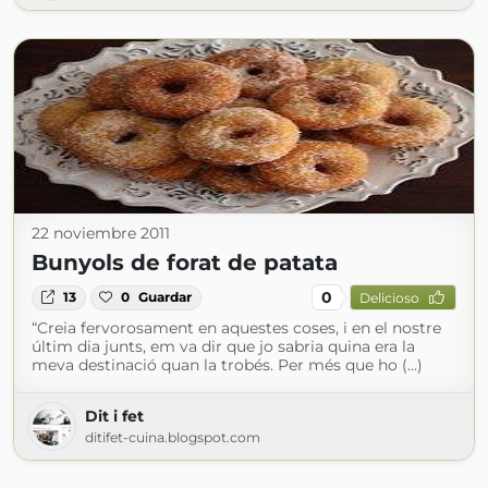
22 noviembre 2011
Bunyols de forat de patata
0
13
0
Guardar
Delicioso
“Creia fervorosament en aquestes coses, i en el nostre
últim dia junts, em va dir que jo sabria quina era la
meva destinació quan la trobés. Per més que ho (...)
Dit i fet
ditifet-cuina.blogspot.com