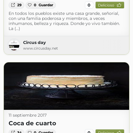
0
29
0
Guardar
Delicioso
En todos los pueblos existe una casa grande, señorial,
con una familia poderosa y miembros, a veces
inhumanos, belleza y riqueza. Donde yo vivo también.
La (...)
Circus day
www.circusday.net
11 septiembre 2017
Coca de cuarto
0
34
0
Guardar
Delicioso