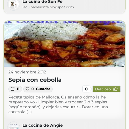
La cuina de Son Fe
lacuinadesonfe.blogspot.com
24 noviembre 2012
Sepia con cebolla
0
11
0
Guardar
Delicioso
Receta típica de Mallorca. Os enseño cómo la he
preparado yo.- Limpiar bien y trocear 2 ó 3 sepias
(según tamaño), y dejarlas escurrir.- Dorar en una
cacerola (...)
La cocina de Angie