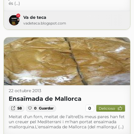
és (...)
Va de teca
vadeteca.blogspot.com
22 octubre 2013
Ensaïmada de Mallorca
0
58
0
Guardar
Delicioso
Meitat d'un forn, meitat de l'altreEls meus pares han fet
un creuer pel Mediterrani i m'han portat ensaïmada
mallorquina.L'ensaïmada de Mallorca (del mallorquí (...)