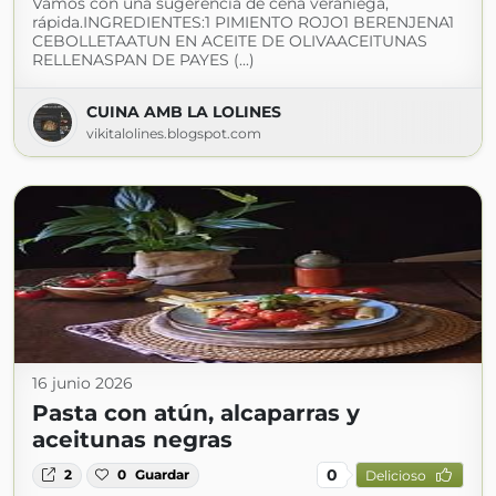
Vamos con una sugerencia de cena veraniega,
rápida.INGREDIENTES:1 PIMIENTO ROJO1 BERENJENA1
CEBOLLETAATUN EN ACEITE DE OLIVAACEITUNAS
RELLENASPAN DE PAYES (...)
CUINA AMB LA LOLINES
vikitalolines.blogspot.com
16 junio 2026
Pasta con atún, alcaparras y
aceitunas negras
0
2
0
Guardar
Delicioso