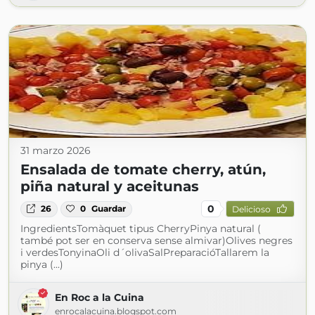
31 marzo 2026
Ensalada de tomate cherry, atún,
piña natural y aceitunas
0
26
0
Guardar
Delicioso
IngredientsTomàquet tipus CherryPinya natural (
també pot ser en conserva sense almivar)Olives negres
i verdesTonyinaOli d´olivaSalPreparacióTallarem la
pinya (...)
En Roc a la Cuina
enrocalacuina.blogspot.com