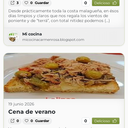
0
3
0
Guardar
Delicioso
Desde prácticamente toda la costa malagueña, en ésos
días limpios y claros que nos regala los vientos de
poniente y de “terrá”, con total nitidez podemos (...)
Mi cocina
micocinacarmenrosa.blogspot.com
19 junio 2026
Cena de verano
0
0
0
Guardar
Delicioso